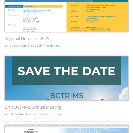
Regional Nordeste 2025
em 01 de Outubro de 2025 /
Por Bctrims
27th BCTRIMS Annual Meeting
em 30 de Setembro de 2025 /
Por Bctrims