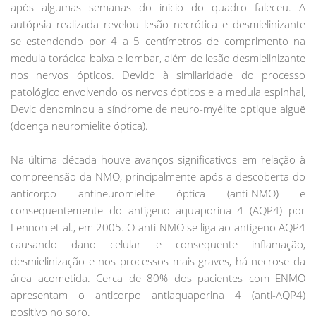
após algumas semanas do início do quadro faleceu. A
autópsia realizada revelou lesão necrótica e desmielinizante
se estendendo por 4 a 5 centímetros de comprimento na
medula torácica baixa e lombar, além de lesão desmielinizante
nos nervos ópticos. Devido à similaridade do processo
patológico envolvendo os nervos ópticos e a medula espinhal,
Devic denominou a síndrome de neuro-myélite optique aiguë
(doença neuromielite óptica).
Na última década houve avanços significativos em relação à
compreensão da NMO, principalmente após a descoberta do
anticorpo antineuromielite óptica (anti-NMO) e
consequentemente do antígeno aquaporina 4 (AQP4) por
Lennon et al., em 2005. O anti-NMO se liga ao antígeno AQP4
causando dano celular e consequente inflamação,
desmielinização e nos processos mais graves, há necrose da
área acometida. Cerca de 80% dos pacientes com ENMO
apresentam o anticorpo antiaquaporina 4 (anti-AQP4)
positivo no soro.