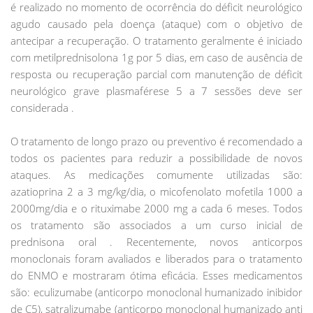
é realizado no momento de ocorrência do déficit neurológico
agudo causado pela doença (ataque) com o objetivo de
antecipar a recuperação. O tratamento geralmente é iniciado
com metilprednisolona 1g por 5 dias, em caso de ausência de
resposta ou recuperação parcial com manutenção de déficit
neurológico grave plasmaférese 5 a 7 sessões deve ser
considerada .
O tratamento de longo prazo ou preventivo é recomendado a
todos os pacientes para reduzir a possibilidade de novos
ataques. As medicações comumente utilizadas são:
azatioprina 2 a 3 mg/kg/dia, o micofenolato mofetila 1000 a
2000mg/dia e o rituximabe 2000 mg a cada 6 meses. Todos
os tratamento são associados a um curso inicial de
prednisona oral . Recentemente, novos anticorpos
monoclonais foram avaliados e liberados para o tratamento
do ENMO e mostraram ótima eficácia. Esses medicamentos
são: eculizumabe (anticorpo monoclonal humanizado inibidor
de C5), satralizumabe (anticorpo monoclonal humanizado anti