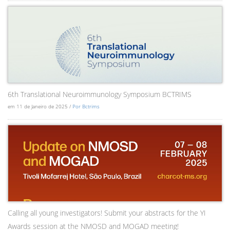
6th Translational Neuroimmunology Symposium BCTRIMS
em 11 de Janeiro de 2025 /
Por Bctrims
Calling all young investigators! Submit your abstracts for the YI
Awards session at the NMOSD and MOGAD meeting!