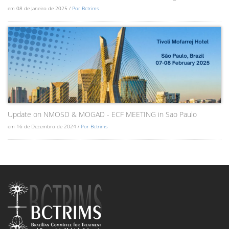
em 08 de Janeiro de 2025 /
Por Bctrims
Update on NMOSD & MOGAD - ECF MEETING in Sao Paulo
em 16 de Dezembro de 2024 /
Por Bctrims