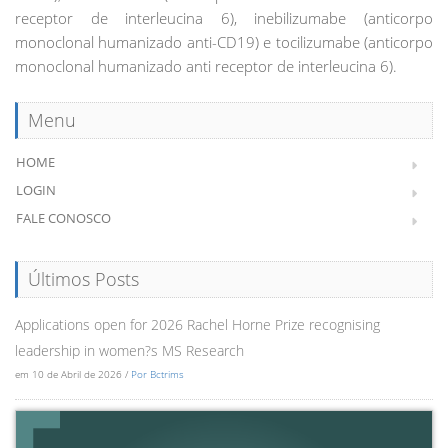
receptor de interleucina 6), inebilizumabe (anticorpo
monoclonal humanizado anti-CD19) e tocilizumabe (anticorpo
monoclonal humanizado anti receptor de interleucina 6).
Menu
HOME
LOGIN
FALE CONOSCO
Últimos Posts
Applications open for 2026 Rachel Horne Prize recognising
leadership in women?s MS Research
em 10 de Abril de 2026 /
Por Bctrims