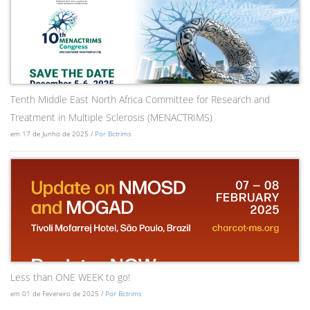
Tenth Middle East North Africa Committee for Research and
Treatment in Multiple Sclerosis (MENACTRIMS)
em 17 de Junho de 2025 /
Por Bctrims
Less than ONE WEEK to go!
em 01 de Fevereiro de 2025 /
Por Bctrims