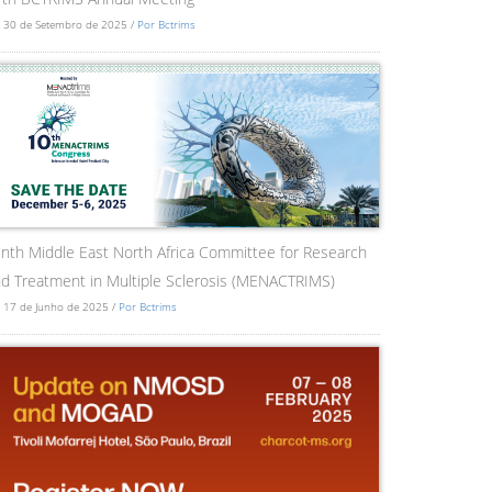
 30 de Setembro de 2025 /
Por Bctrims
nth Middle East North Africa Committee for Research
d Treatment in Multiple Sclerosis (MENACTRIMS)
 17 de Junho de 2025 /
Por Bctrims