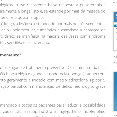
em
ógicas, curso recorrente, baixa resposta a pulsoterapia e
eralmente é longa, isto é, se estende por mais da metade do
erior e o quiasma óptico.
longo, a lesão se estendendo por mais de três segmentos
ular ou holomedular, tumefativa e associada a captação de
ro clínico se manifesta na maioria das vezes com síndrome
, sensitivo e esfincteriano.
 o momento?
Re
em
 fase aguda e tratamento preventivo. O tratamento da fase
éficit neurológico agudo causado pela doença (ataque) com
ento geralmente é iniciado com metilprednisolona 1g por 5
ração parcial com manutenção de déficit neurológico grave
mendado a todos os pacientes para reduzir a possibilidade
izadas são: azatioprina 2 a 3 mg/kg/dia, o micofenolato
2