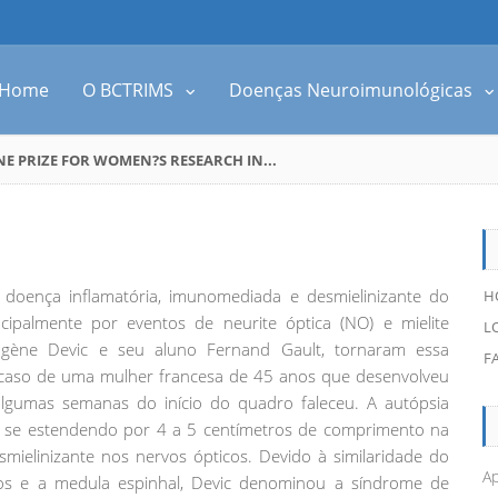
Home
O BCTRIMS
Doenças Neuroimunológicas
NE PRIZE FOR WOMEN?S RESEARCH IN...
doença inflamatória, imunomediada e desmielinizante do
H
ncipalmente por eventos de neurite óptica (NO) e mielite
L
Eugène Devic e seu aluno Fernand Gault, tornaram essa
F
caso de uma mulher francesa de 45 anos que desenvolveu
algumas semanas do início do quadro faleceu. A autópsia
nte se estendendo por 4 a 5 centímetros de comprimento na
smielinizante nos nervos ópticos. Devido à similaridade do
Ap
cos e a medula espinhal, Devic denominou a síndrome de