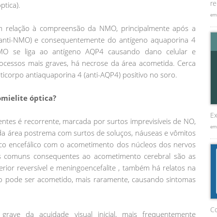
re
ptica).
em
em relação à compreensão da NMO, principalmente após a
 (anti-NMO) e consequentemente do antígeno aquaporina 4
MO se liga ao antígeno AQP4 causando dano celular e
rocessos mais graves, há necrose da área acometida. Cerca
orpo antiaquaporina 4 (anti-AQP4) positivo no soro.
omielite óptica?
Ex
ntes é recorrente, marcada por surtos imprevisíveis de NO,
em
da área postrema com surtos de soluços, náuseas e vômitos
onco encefálico com o acometimento dos núcleos dos nervos
os comuns consequentes ao acometimento cerebral são as
erior reversível e meningoencefalite , também há relatos na
falo pode ser acometido, mais raramente, causando sintomas
C
ave da acuidade visual inicial, mais frequentemente