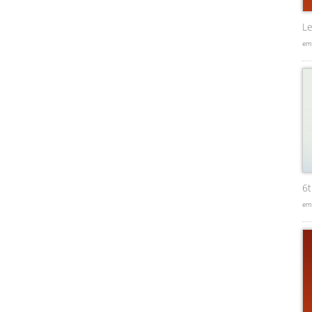
Le
em
6
em