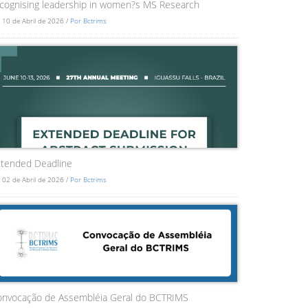
cognising leadership in women?s MS Research
 10 de Abril de 2026 /
Por Bctrims
tended Deadline
 02 de Abril de 2026 /
Por Bctrims
onvocação de Assembléia Geral do BCTRIMS