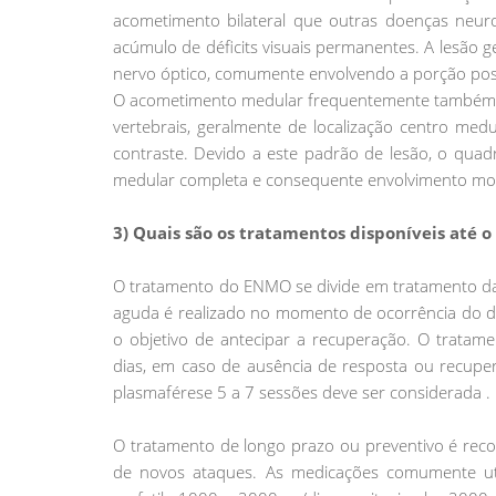
acometimento bilateral que outras doenças neurol
acúmulo de déficits visuais permanentes. A lesão g
nervo óptico, comumente envolvendo a porção post
O acometimento medular frequentemente também é 
vertebrais, geralmente de localização centro med
contraste. Devido a este padrão de lesão, o quad
medular completa e consequente envolvimento motor
3) Quais são os tratamentos disponíveis até
O tratamento do ENMO se divide em tratamento da
aguda é realizado no momento de ocorrência do d
o objetivo de antecipar a recuperação. O tratam
dias, em caso de ausência de resposta ou recupe
plasmaférese 5 a 7 sessões deve ser considerada .
O tratamento de longo prazo ou preventivo é reco
de novos ataques. As medicações comumente util