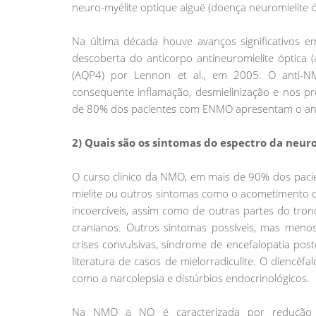
neuro-myélite optique aiguë (doença neuromielite ó
Na última década houve avanços significativos 
descoberta do anticorpo antineuromielite óptica
(AQP4) por Lennon et al., em 2005. O anti-N
consequente inflamação, desmielinização e nos p
de 80% dos pacientes com ENMO apresentam o antic
2) Quais são os sintomas do espectro da neur
O curso clínico da NMO, em mais de 90% dos pacie
mielite ou outros sintomas como o acometimento 
incoercíveis, assim como de outras partes do tr
cranianos. Outros sintomas possíveis, mas men
crises convulsivas, síndrome de encefalopatia post
literatura de casos de mielorradiculite. O diencé
como a narcolepsia e distúrbios endocrinológicos.
Na NMO a NO é caracterizada por redução gr