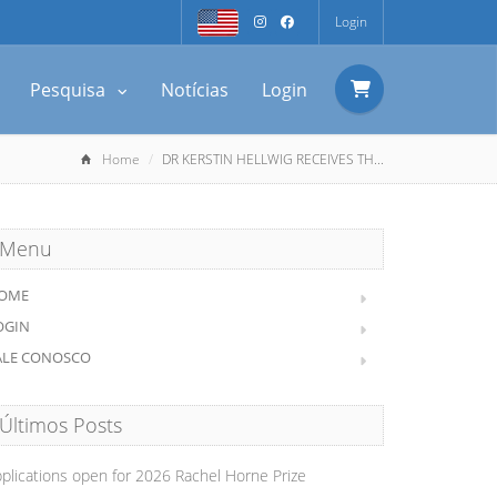
Login
Pesquisa
Notícias
Login
Home
DR KERSTIN HELLWIG RECEIVES TH...
Menu
OME
OGIN
ALE CONOSCO
Últimos Posts
plications open for 2026 Rachel Horne Prize