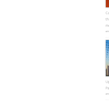
Ca
t
me
em
U
Pa
em