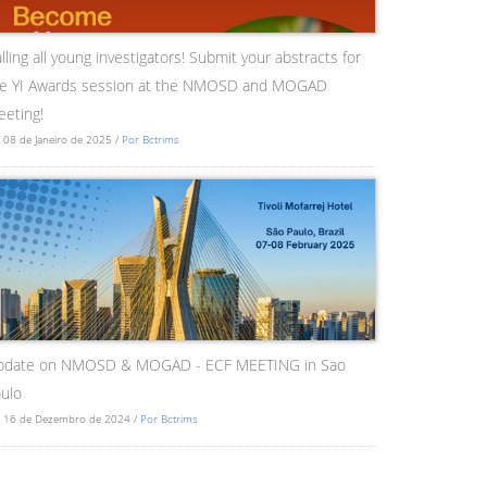
lling all young investigators! Submit your abstracts for
he YI Awards session at the NMOSD and MOGAD
eting!
 08 de Janeiro de 2025 /
Por Bctrims
pdate on NMOSD & MOGAD - ECF MEETING in Sao
ulo
 16 de Dezembro de 2024 /
Por Bctrims