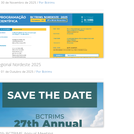
 30 de Novembro de 2025 /
Por Bctrims
gional Nordeste 2025
 01 de Outubro de 2025 /
Por Bctrims
7th BCTRIMS Annual Meeting