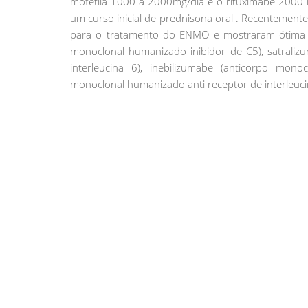
mofetila 1000 a 2000mg/dia e o rituximabe 2000 
um curso inicial de prednisona oral . Recentement
para o tratamento do ENMO e mostraram ótima ef
monoclonal humanizado inibidor de C5), satraliz
interleucina 6), inebilizumabe (anticorpo mono
monoclonal humanizado anti receptor de interleuci