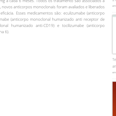
mg a cada 6 meses. Todos os tratamento são associados a
em
e, novos anticorpos monoclonais foram avaliados e liberados
icácia. Esses medicamentos são: eculizumabe (anticorpo
umabe (anticorpo monoclonal humanizado anti receptor de
clonal humanizado anti-CD19) e tocilizumabe (anticorpo
na 6).
Te
an
em