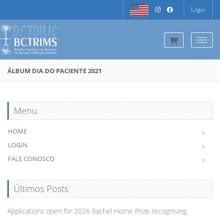
Login
Togg
ÁLBUM DIA DO PACIENTE 2021
Menu
HOME
LOGIN
FALE CONOSCO
Últimos Posts
Applications open for 2026 Rachel Horne Prize recognising