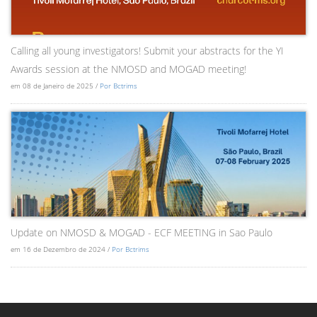
Calling all young investigators! Submit your abstracts for the YI
Awards session at the NMOSD and MOGAD meeting!
em 08 de Janeiro de 2025 /
Por Bctrims
Update on NMOSD & MOGAD - ECF MEETING in Sao Paulo
em 16 de Dezembro de 2024 /
Por Bctrims