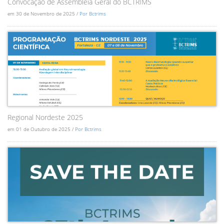
Convocação de Assembléia Geral do BCTRIMS
em 30 de Novembro de 2025 /
Por Bctrims
Regional Nordeste 2025
em 01 de Outubro de 2025 /
Por Bctrims