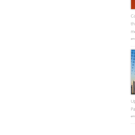
Ca
t
me
em
U
Pa
em