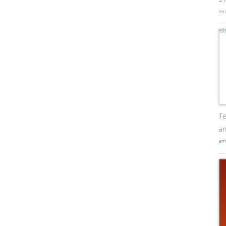
em
Te
an
em