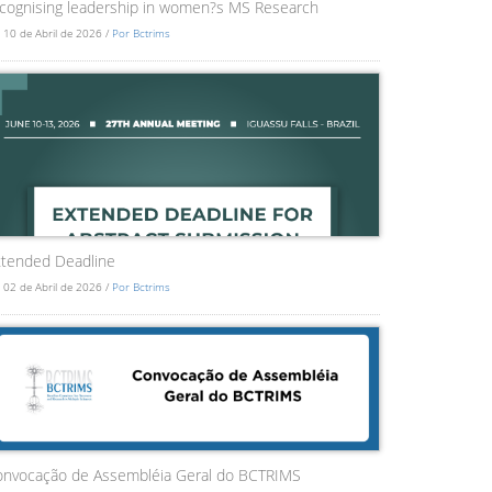
cognising leadership in women?s MS Research
 10 de Abril de 2026 /
Por Bctrims
tended Deadline
 02 de Abril de 2026 /
Por Bctrims
onvocação de Assembléia Geral do BCTRIMS