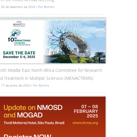
 30 de Setembro de 2025 /
Por Bctrims
nth Middle East North Africa Committee for Research
d Treatment in Multiple Sclerosis (MENACTRIMS)
 17 de Junho de 2025 /
Por Bctrims