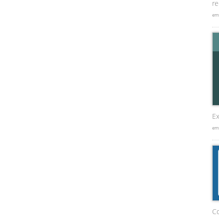
re
em
Ex
em
C