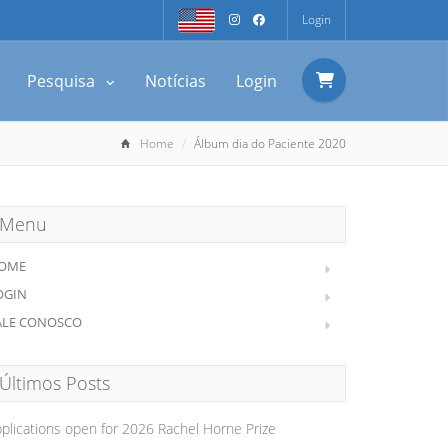
Login
Pesquisa
Notícias
Login
Home
Álbum dia do Paciente 2020
Menu
OME
OGIN
ALE CONOSCO
Últimos Posts
plications open for 2026 Rachel Horne Prize