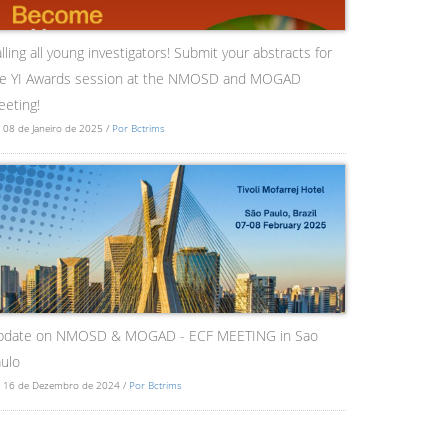
lling all young investigators! Submit your abstracts for
he YI Awards session at the NMOSD and MOGAD
eting!
 08 de Janeiro de 2025 /
Por Bctrims
pdate on NMOSD & MOGAD - ECF MEETING in Sao
ulo
 16 de Dezembro de 2024 /
Por Bctrims