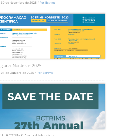
 30 de Novembro de 2025 /
Por Bctrims
gional Nordeste 2025
 01 de Outubro de 2025 /
Por Bctrims
7th BCTRIMS Annual Meeting