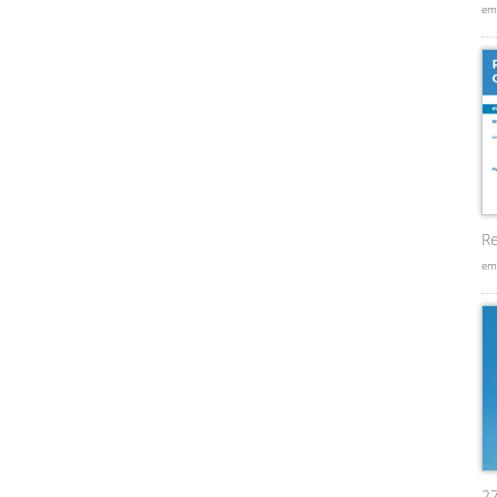
em
Re
em
2