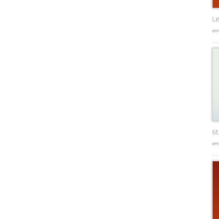
Le
em
6
em