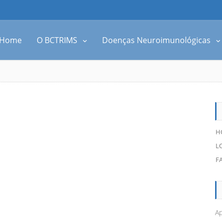
Home
O BCTRIMS
Doenças Neuroimunológicas
H
L
F
Ap