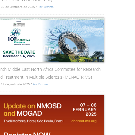
 30 de Setembro de 2025 /
Por Bctrims
nth Middle East North Africa Committee for Research
d Treatment in Multiple Sclerosis (MENACTRIMS)
 17 de Junho de 2025 /
Por Bctrims