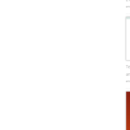
em
Te
an
em