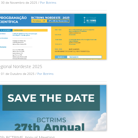
 30 de Novembro de 2025 /
Por Bctrims
gional Nordeste 2025
 01 de Outubro de 2025 /
Por Bctrims
7th BCTRIMS Annual Meeting