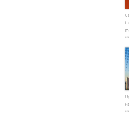
Ca
t
me
em
U
Pa
em