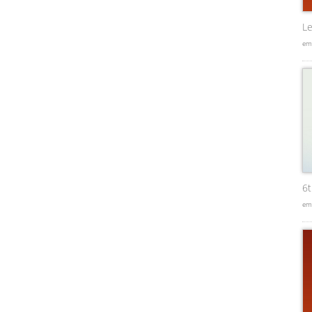
Le
em
6
em