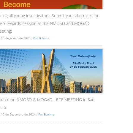
lling all young investigators! Submit your abstracts for
he YI Awards session at the NMOSD and MOGAD
eting!
 08 de Janeiro de 2025 /
Por Bctrims
pdate on NMOSD & MOGAD - ECF MEETING in Sao
ulo
 16 de Dezembro de 2024 /
Por Bctrims