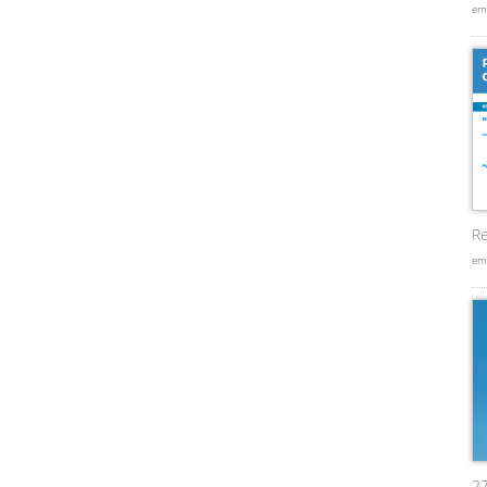
em
Re
em
2