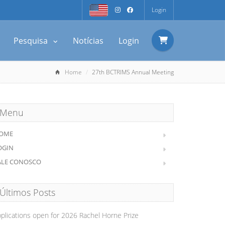
Login
Pesquisa
Notícias
Login
Home
27th BCTRIMS Annual Meeting
Menu
OME
OGIN
ALE CONOSCO
Últimos Posts
plications open for 2026 Rachel Horne Prize