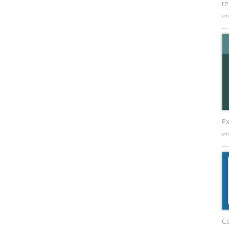
re
em
Ex
em
C