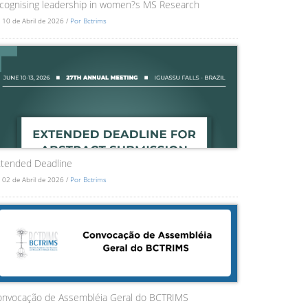
cognising leadership in women?s MS Research
 10 de Abril de 2026 /
Por Bctrims
tended Deadline
 02 de Abril de 2026 /
Por Bctrims
onvocação de Assembléia Geral do BCTRIMS