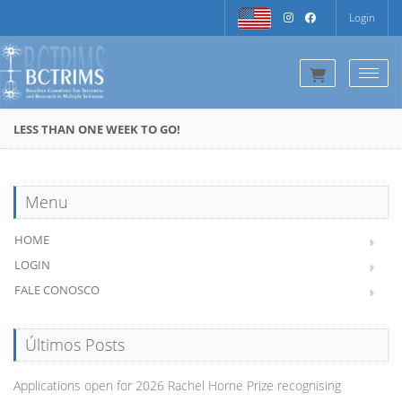
Login
Togg
LESS THAN ONE WEEK TO GO!
Menu
HOME
LOGIN
FALE CONOSCO
Últimos Posts
Applications open for 2026 Rachel Horne Prize recognising