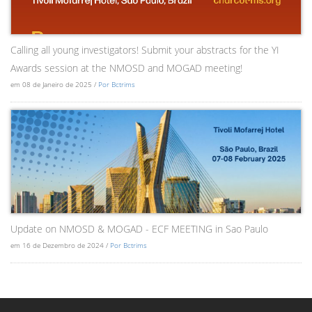
Calling all young investigators! Submit your abstracts for the YI
Awards session at the NMOSD and MOGAD meeting!
em 08 de Janeiro de 2025 /
Por Bctrims
Update on NMOSD & MOGAD - ECF MEETING in Sao Paulo
em 16 de Dezembro de 2024 /
Por Bctrims