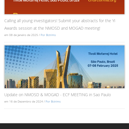
Calling all young investigators! Submit your abstracts for the YI
Awards session at the NMOSD and MOGAD meeting!
em 08 de Janeiro de 2025 /
Por Bctrims
Update on NMOSD & MOGAD - ECF MEETING in Sao Paulo
em 16 de Dezembro de 2024 /
Por Bctrims