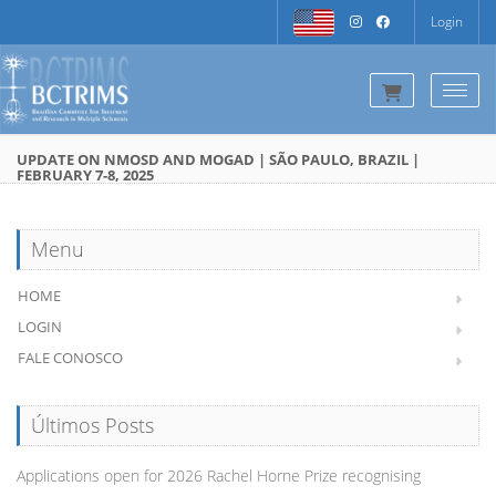
Login
Togg
UPDATE ON NMOSD AND MOGAD | SÃO PAULO, BRAZIL |
FEBRUARY 7-8, 2025
Menu
HOME
LOGIN
FALE CONOSCO
Últimos Posts
Applications open for 2026 Rachel Horne Prize recognising