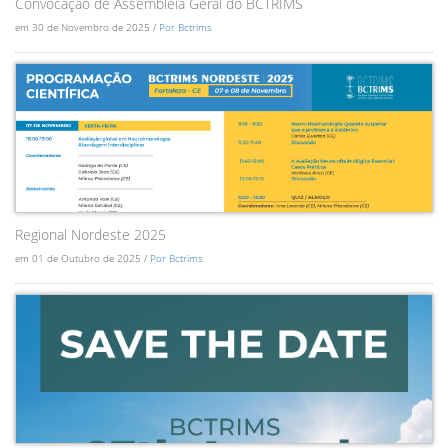
Convocação de Assembléia Geral do BCTRIMS
em 30 de Novembro de 2025 /
Por Bctrims
Regional Nordeste 2025
em 01 de Outubro de 2025 /
Por Bctrims