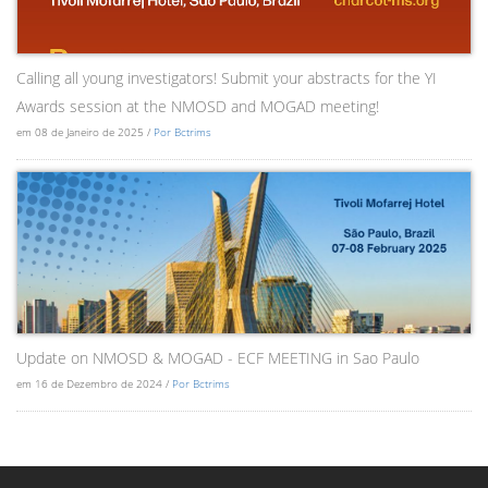
Calling all young investigators! Submit your abstracts for the YI
Awards session at the NMOSD and MOGAD meeting!
em 08 de Janeiro de 2025 /
Por Bctrims
Update on NMOSD & MOGAD - ECF MEETING in Sao Paulo
em 16 de Dezembro de 2024 /
Por Bctrims