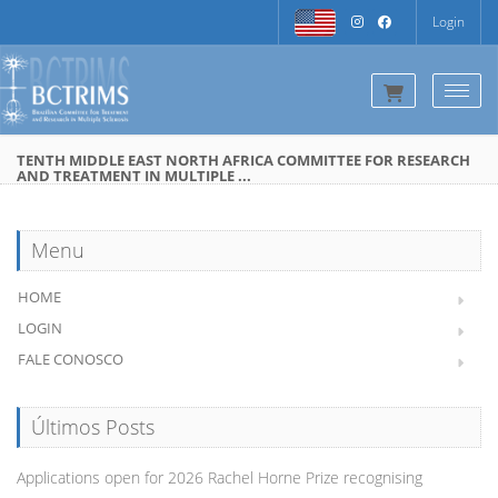
Login
Togg
TENTH MIDDLE EAST NORTH AFRICA COMMITTEE FOR RESEARCH
AND TREATMENT IN MULTIPLE ...
Menu
HOME
LOGIN
FALE CONOSCO
Últimos Posts
Applications open for 2026 Rachel Horne Prize recognising