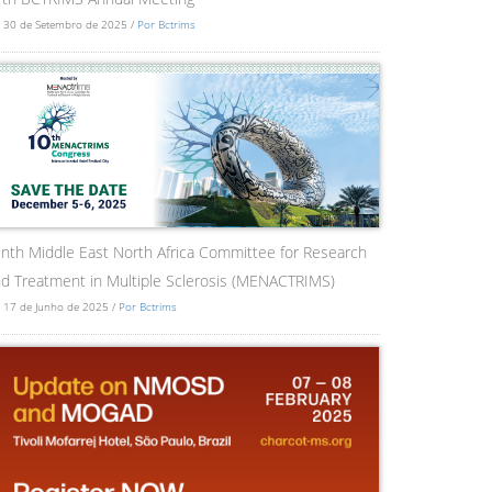
 30 de Setembro de 2025 /
Por Bctrims
nth Middle East North Africa Committee for Research
d Treatment in Multiple Sclerosis (MENACTRIMS)
 17 de Junho de 2025 /
Por Bctrims