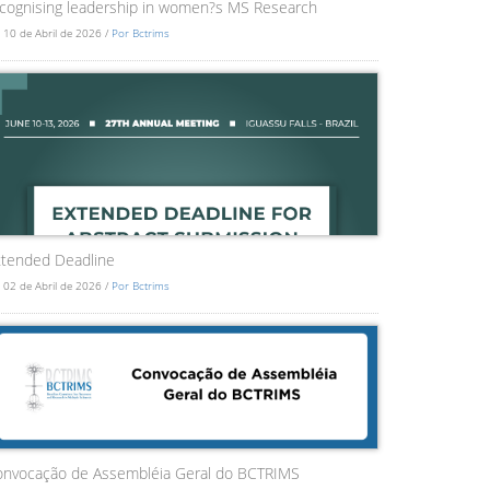
cognising leadership in women?s MS Research
 10 de Abril de 2026 /
Por Bctrims
tended Deadline
 02 de Abril de 2026 /
Por Bctrims
onvocação de Assembléia Geral do BCTRIMS