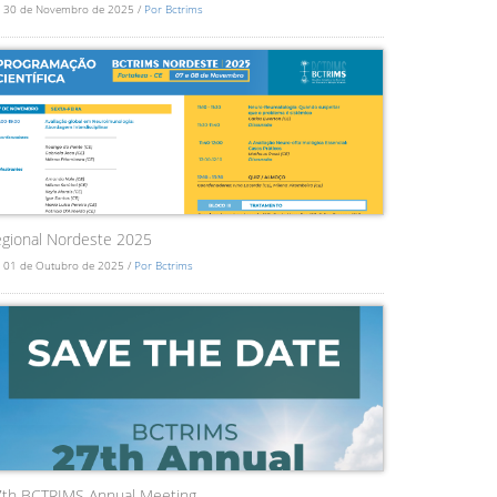
 30 de Novembro de 2025 /
Por Bctrims
gional Nordeste 2025
 01 de Outubro de 2025 /
Por Bctrims
7th BCTRIMS Annual Meeting