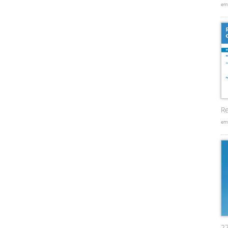
em
Re
em
2