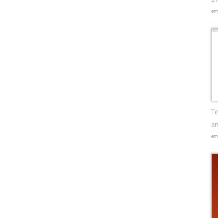
em
Te
an
em