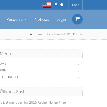
Login
Pesquisa
Notícias
Login
Home
Less than ONE WEEK to go!
Menu
OME
OGIN
ALE CONOSCO
Últimos Posts
plications open for 2026 Rachel Horne Prize