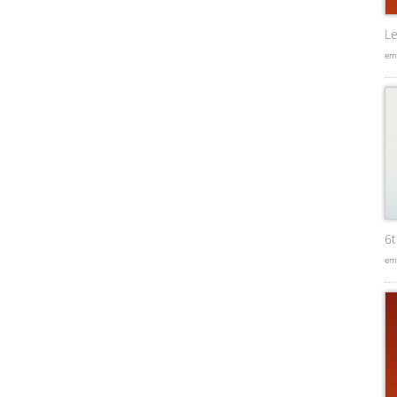
Le
em
6
em