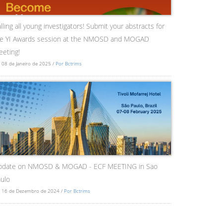
lling all young investigators! Submit your abstracts for
he YI Awards session at the NMOSD and MOGAD
eting!
 08 de Janeiro de 2025 /
Por Bctrims
pdate on NMOSD & MOGAD - ECF MEETING in Sao
ulo
 16 de Dezembro de 2024 /
Por Bctrims