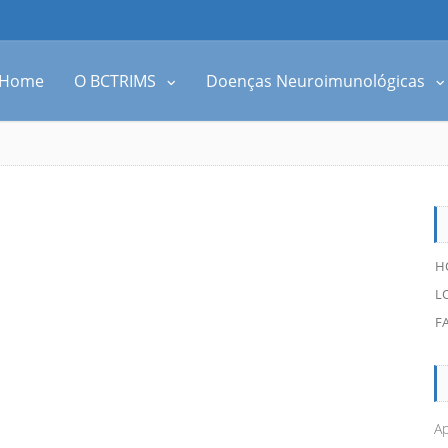
Home
O BCTRIMS
Doenças Neuroimunológicas
H
L
F
Ap