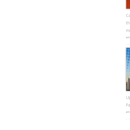
Ca
t
me
em
U
Pa
em