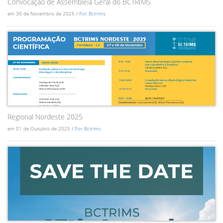
Convocação de Assembléia Geral do BCTRIMS
em 30 de Novembro de 2025 /
Por Bctrims
Regional Nordeste 2025
em 01 de Outubro de 2025 /
Por Bctrims