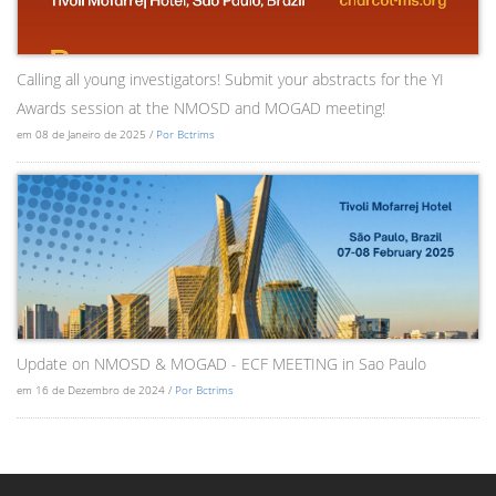
Calling all young investigators! Submit your abstracts for the YI
Awards session at the NMOSD and MOGAD meeting!
em 08 de Janeiro de 2025 /
Por Bctrims
Update on NMOSD & MOGAD - ECF MEETING in Sao Paulo
em 16 de Dezembro de 2024 /
Por Bctrims