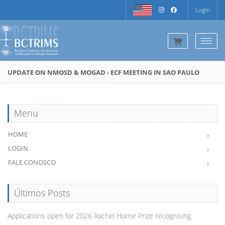
Login
Togg
UPDATE ON NMOSD & MOGAD - ECF MEETING IN SAO PAULO
Menu
HOME
LOGIN
FALE CONOSCO
Últimos Posts
Applications open for 2026 Rachel Horne Prize recognising