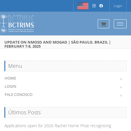
Login
Togg
UPDATE ON NMOSD AND MOGAD | SÃO PAULO, BRAZIL |
FEBRUARY 7-8, 2025
Menu
HOME
LOGIN
FALE CONOSCO
Últimos Posts
Applications open for 2026 Rachel Horne Prize recognising