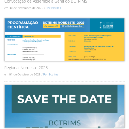
Convocação de Assembléia Geral do BCTRIMS
em 30 de Novembro de 2025 /
Por Bctrims
Regional Nordeste 2025
em 01 de Outubro de 2025 /
Por Bctrims