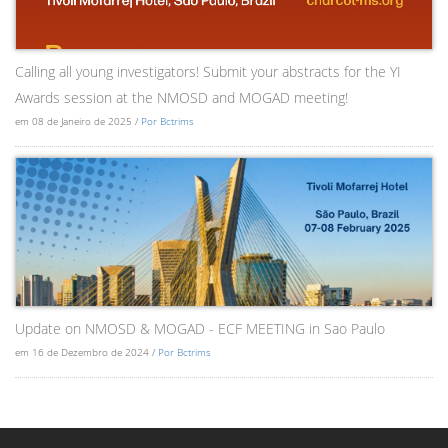
Calling all young investigators! Submit your abstracts for the YI
Awards session at the NMOSD and MOGAD meeting!
em 08 de Janeiro de 2025 /
Por Bctrims
Update on NMOSD & MOGAD - ECF MEETING in Sao Paulo
em 16 de Dezembro de 2024 /
Por Bctrims