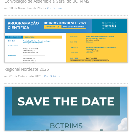
Convocação de Assembléia Geral do BCTRIMS
em 30 de Novembro de 2025 /
Por Bctrims
Regional Nordeste 2025
em 01 de Outubro de 2025 /
Por Bctrims