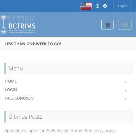
Login
Togg
LESS THAN ONE WEEK TO GO!
Menu
HOME
LOGIN
FALE CONOSCO
Últimos Posts
Applications open for 2026 Rachel Horne Prize recognising