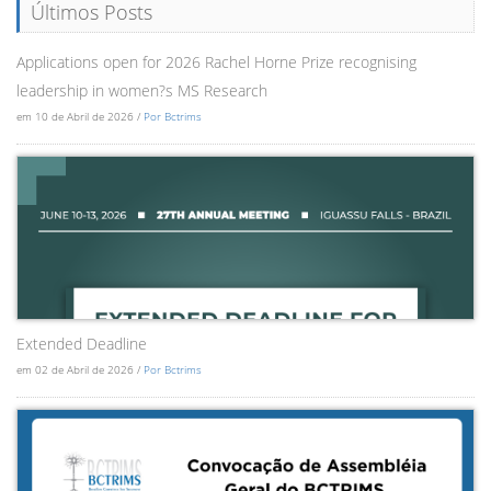
Últimos Posts
Applications open for 2026 Rachel Horne Prize recognising
leadership in women?s MS Research
em 10 de Abril de 2026 /
Por Bctrims
Extended Deadline
em 02 de Abril de 2026 /
Por Bctrims