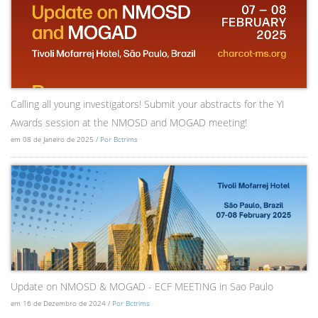
Calling all young investigators! Submit your abstracts for the YI
Awards session at the NMOSD and MOGAD meeting!
em 08 de Janeiro de 2025 /
Por Bctrims
Update on NMOSD & MOGAD - ECF MEETING in Sao Paulo
em 16 de Dezembro de 2024 /
Por Bctrims