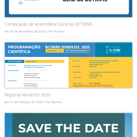
Convocação de Assembléia Geral do BCTRIMS
em 30 de Novembro de 2025 /
Por Bctrims
Regional Nordeste 2025
em 01 de Outubro de 2025 /
Por Bctrims