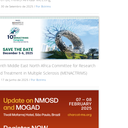
 30 de Setembro de 2025 /
Por Bctrims
nth Middle East North Africa Committee for Research
d Treatment in Multiple Sclerosis (MENACTRIMS)
 17 de Junho de 2025 /
Por Bctrims