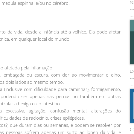
re
 medula espinhal e/ou no cérebro.
em
da vida, desde a infância até a velhice. Ela pode afetar
tnica, em qualquer local do mundo.
 afetada pela inflamação:
Ex
urva, embaçada ou escura, com dor ao movimentar o olho,
em
os dois lados ao mesmo tempo.
za (inclusive com dificuldade para caminhar), formigamento,
, podendo ser apenas nas pernas ou também em outras
trolar a bexiga ou o intestino.
a excessiva, agitação, confusão mental, alterações do
culdades de raciocínio, crises epilépticas.
tos?, que duram dias ou semanas, e podem se resolver por
C
as pessoas sofrem apenas um surto ao longo da vida, e