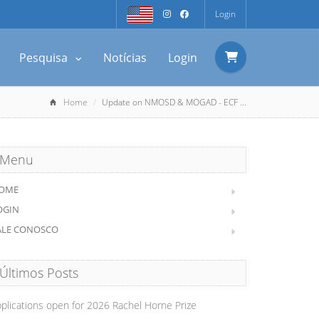
Login
Pesquisa
Notícias
Login
Home
Update on NMOSD & MOGAD - ECF ...
Menu
OME
OGIN
ALE CONOSCO
Últimos Posts
plications open for 2026 Rachel Horne Prize