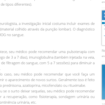
em
de tipos diferentes).
urologista, a investigação inicial costuma incluir exames de
 (material colhido através da punção lombar). O diagnóstico
-MOG no sangue.
Re
ontece, seu médico pode recomendar uma pulsoterapia com
em
ongo de 3 a 7 dias), imunoglobulina (também injetada na veia,
 de filtragem do sangue, com 5 a 7 sessões) para diminuir a
.
o caso, seu médico pode recomendar que você faça um
nir o aparecimento de novos surtos. Geralmente isso é feito
rednisona, azatioprina, micofenolato ou rituximabe.
ou se o surto deixar sequelas, seu médico pode recomendar
er a recuperação, como fisioterapia, sondagem urinária ou
ntinência urinária, etc.
2