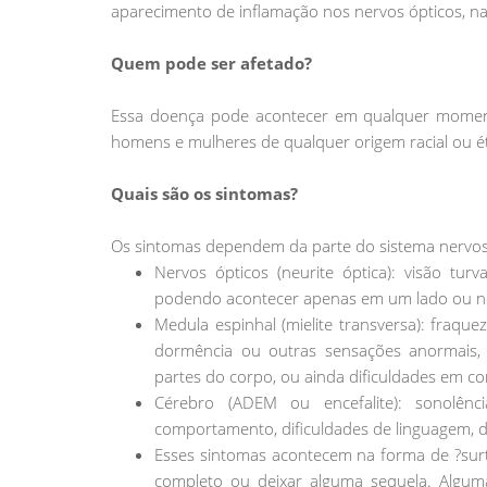
aparecimento de inflamação nos nervos ópticos, na
Quem pode ser afetado?
Essa doença pode acontecer em qualquer momento 
homens e mulheres de qualquer origem racial ou é
Quais são os sintomas?
Os sintomas dependem da parte do sistema nervoso
Nervos ópticos (neurite óptica): visão t
podendo acontecer apenas em um lado ou n
Medula espinhal (mielite transversa): fraque
dormência ou outras sensações anormais
partes do corpo, ou ainda dificuldades em con
Cérebro (ADEM ou encefalite): sonolênci
comportamento, dificuldades de linguagem, difi
Esses sintomas acontecem na forma de ?sur
completo ou deixar alguma sequela. Algum