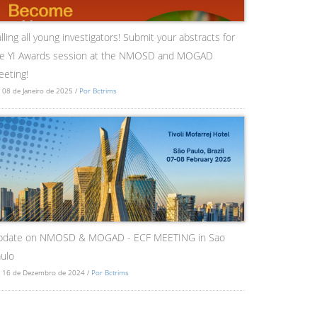
lling all young investigators! Submit your abstracts for
he YI Awards session at the NMOSD and MOGAD
eting!
 08 de Janeiro de 2025 /
Por Bctrims
pdate on NMOSD & MOGAD - ECF MEETING in Sao
ulo
 16 de Dezembro de 2024 /
Por Bctrims