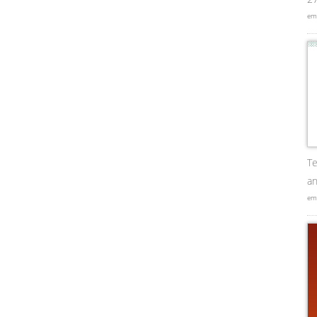
em
Te
an
em