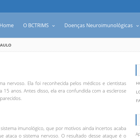
Home
O BCTRIMS
Doenças Neuroimunológicas
PAULO
a nervoso. Ela foi reconhecida pelos médicos e cientistas
H
a 15 anos. Antes disso, ela era confundida com a esclerose
L
parecidos.
F
sistema imunológico, que por motivos ainda incertos acaba
Ap
 ataca o sistema nervoso. O resultado desse ataque é o