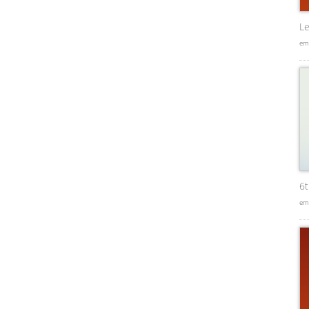
Le
em
6
em