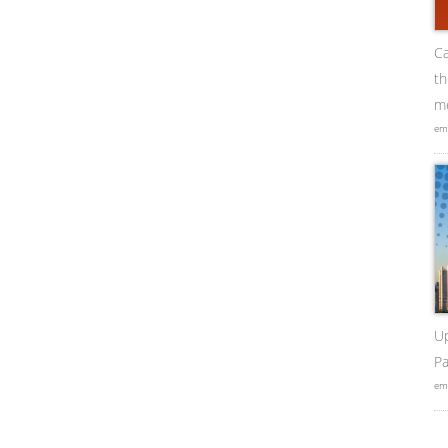
Ca
t
me
em
U
Pa
em