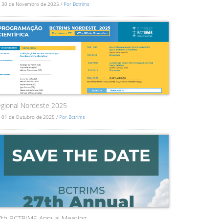
 30 de Novembro de 2025 /
Por Bctrims
gional Nordeste 2025
 01 de Outubro de 2025 /
Por Bctrims
7th BCTRIMS Annual Meeting