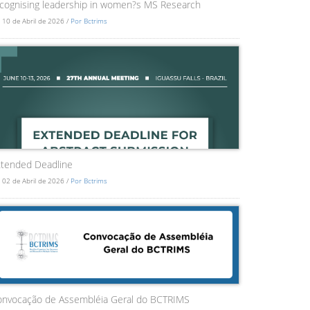
cognising leadership in women?s MS Research
 10 de Abril de 2026 /
Por Bctrims
tended Deadline
 02 de Abril de 2026 /
Por Bctrims
onvocação de Assembléia Geral do BCTRIMS