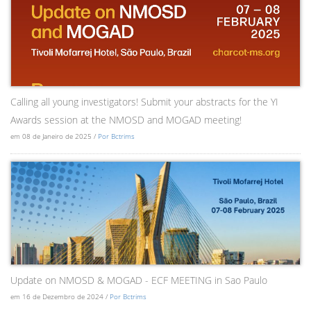
Calling all young investigators! Submit your abstracts for the YI
Awards session at the NMOSD and MOGAD meeting!
em 08 de Janeiro de 2025 /
Por Bctrims
Update on NMOSD & MOGAD - ECF MEETING in Sao Paulo
em 16 de Dezembro de 2024 /
Por Bctrims