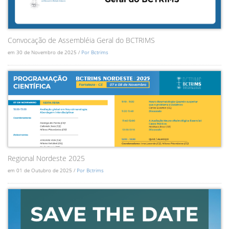
Convocação de Assembléia Geral do BCTRIMS
em 30 de Novembro de 2025 /
Por Bctrims
Regional Nordeste 2025
em 01 de Outubro de 2025 /
Por Bctrims