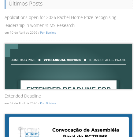
Últimos Posts
Applications open for 2026 Rachel Horne Prize recognising
leadership in women?s MS Research
em 10 de Abril de 2026 /
Por Bctrims
Extended Deadline
em 02 de Abril de 2026 /
Por Bctrims