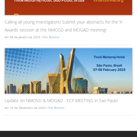
Calling all young investigators! Submit your abstracts for the YI
Awards session at the NMOSD and MOGAD meeting!
em 08 de Janeiro de 2025 /
Por Bctrims
Update on NMOSD & MOGAD - ECF MEETING in Sao Paulo
em 16 de Dezembro de 2024 /
Por Bctrims