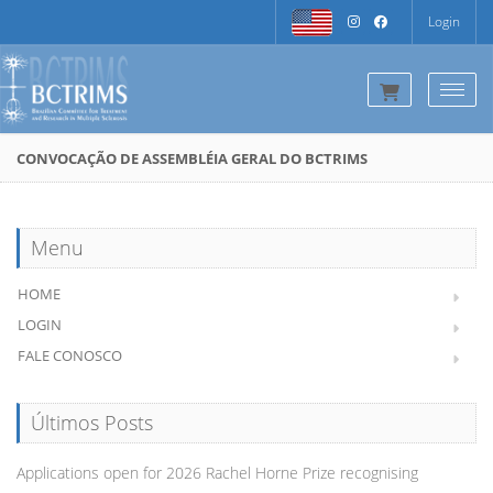
Login
Togg
CONVOCAÇÃO DE ASSEMBLÉIA GERAL DO BCTRIMS
Menu
HOME
LOGIN
FALE CONOSCO
Últimos Posts
Applications open for 2026 Rachel Horne Prize recognising