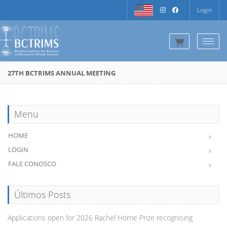
Login
Togg
27TH BCTRIMS ANNUAL MEETING
Menu
HOME
LOGIN
FALE CONOSCO
Últimos Posts
Applications open for 2026 Rachel Horne Prize recognising