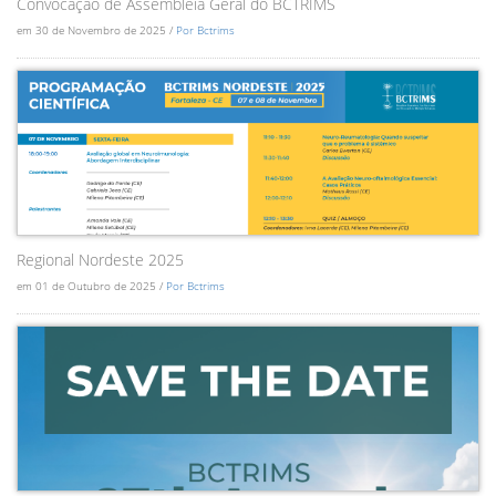
Convocação de Assembléia Geral do BCTRIMS
em 30 de Novembro de 2025 /
Por Bctrims
Regional Nordeste 2025
em 01 de Outubro de 2025 /
Por Bctrims