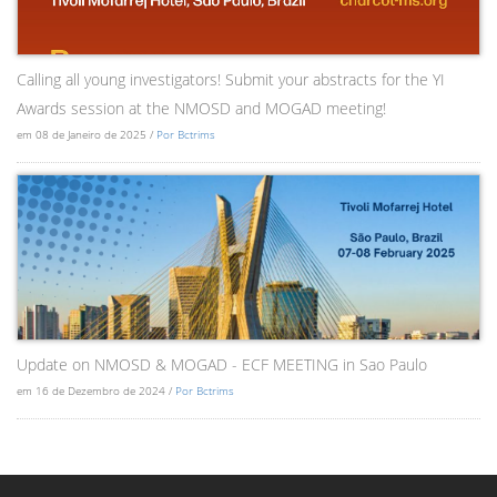
Calling all young investigators! Submit your abstracts for the YI
Awards session at the NMOSD and MOGAD meeting!
em 08 de Janeiro de 2025 /
Por Bctrims
Update on NMOSD & MOGAD - ECF MEETING in Sao Paulo
em 16 de Dezembro de 2024 /
Por Bctrims