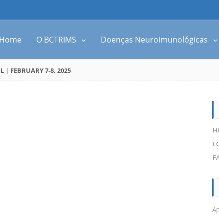
Home
O BCTRIMS
Doenças Neuroimunológicas
| FEBRUARY 7-8, 2025
H
L
F
Ap