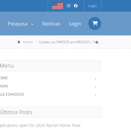
Login
Pesquisa
Notícias
Login
Home
Update on NMOSD and MOGAD | S�...
Menu
OME
OGIN
ALE CONOSCO
Últimos Posts
plications open for 2026 Rachel Horne Prize