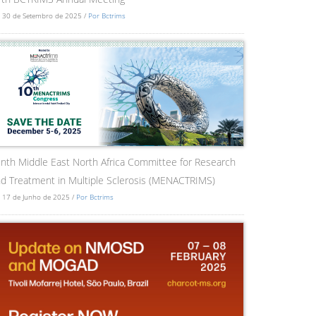
 30 de Setembro de 2025 /
Por Bctrims
nth Middle East North Africa Committee for Research
d Treatment in Multiple Sclerosis (MENACTRIMS)
 17 de Junho de 2025 /
Por Bctrims