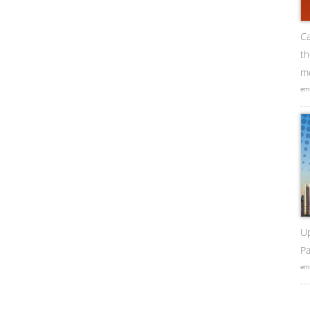
Ca
t
me
em
U
Pa
em