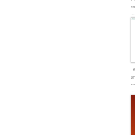
em
Te
an
em