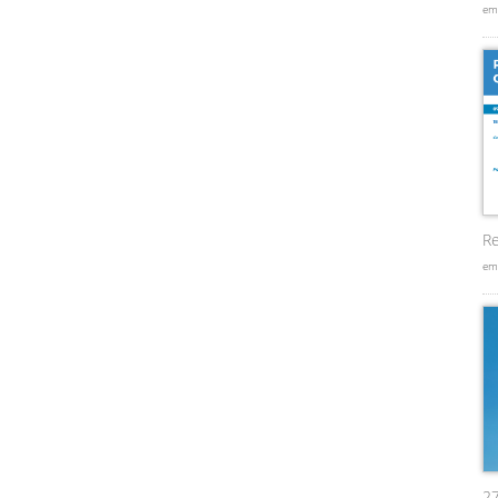
em
Re
em
2