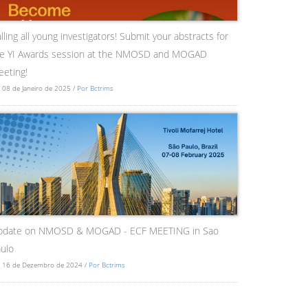
lling all young investigators! Submit your abstracts for
he YI Awards session at the NMOSD and MOGAD
eting!
 08 de Janeiro de 2025 /
Por Bctrims
pdate on NMOSD & MOGAD - ECF MEETING in Sao
ulo
 16 de Dezembro de 2024 /
Por Bctrims