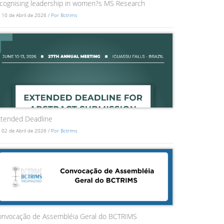
cognising leadership in women?s MS Research
 10 de Abril de 2026 /
Por Bctrims
tended Deadline
 02 de Abril de 2026 /
Por Bctrims
onvocação de Assembléia Geral do BCTRIMS