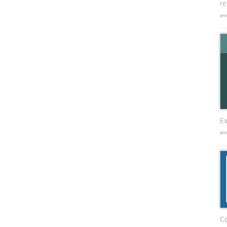
re
em
Ex
em
C