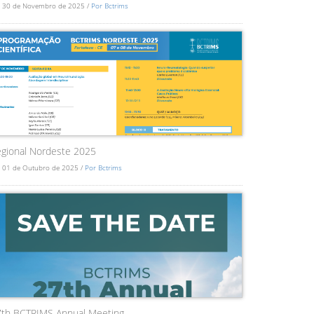
 30 de Novembro de 2025 /
Por Bctrims
gional Nordeste 2025
 01 de Outubro de 2025 /
Por Bctrims
7th BCTRIMS Annual Meeting