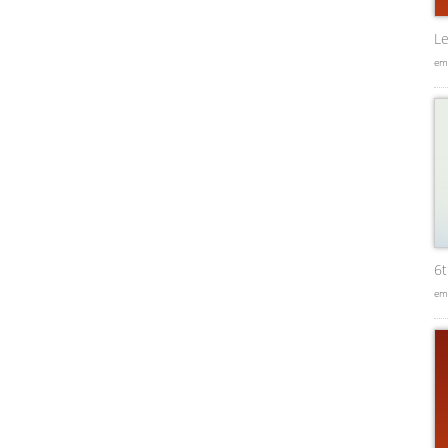
Le
em
6
em