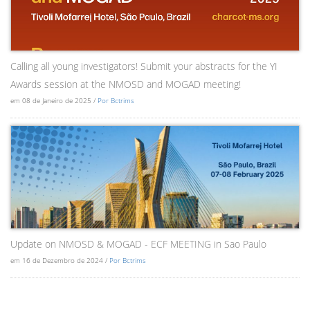
Calling all young investigators! Submit your abstracts for the YI
Awards session at the NMOSD and MOGAD meeting!
em 08 de Janeiro de 2025 /
Por Bctrims
Update on NMOSD & MOGAD - ECF MEETING in Sao Paulo
em 16 de Dezembro de 2024 /
Por Bctrims