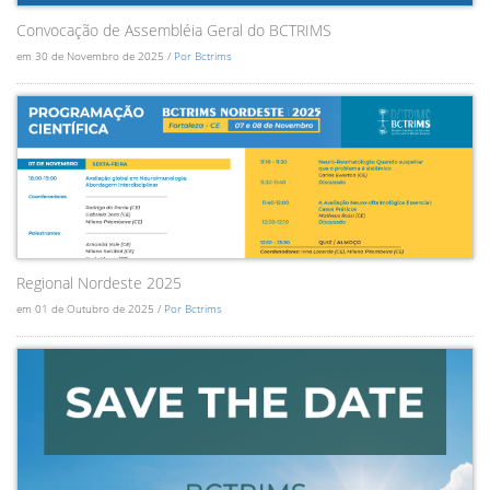
Convocação de Assembléia Geral do BCTRIMS
em 30 de Novembro de 2025 /
Por Bctrims
Regional Nordeste 2025
em 01 de Outubro de 2025 /
Por Bctrims