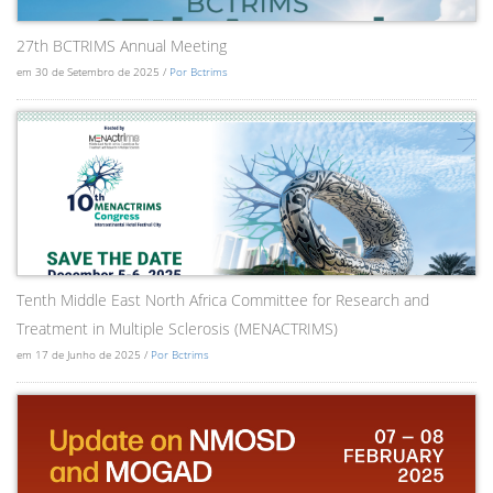
27th BCTRIMS Annual Meeting
em 30 de Setembro de 2025 /
Por Bctrims
Tenth Middle East North Africa Committee for Research and
Treatment in Multiple Sclerosis (MENACTRIMS)
em 17 de Junho de 2025 /
Por Bctrims