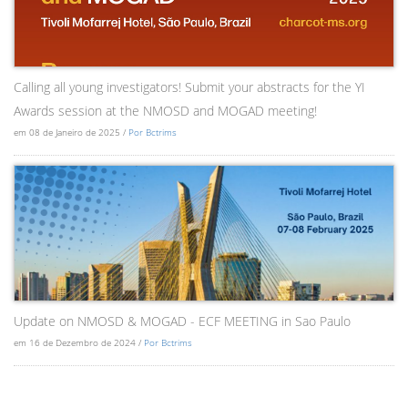
Calling all young investigators! Submit your abstracts for the YI
Awards session at the NMOSD and MOGAD meeting!
em 08 de Janeiro de 2025 /
Por Bctrims
Update on NMOSD & MOGAD - ECF MEETING in Sao Paulo
em 16 de Dezembro de 2024 /
Por Bctrims