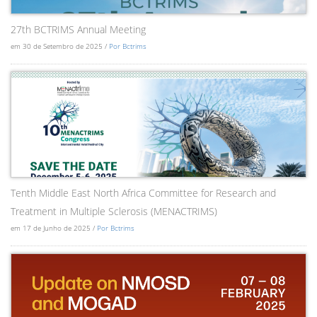
27th BCTRIMS Annual Meeting
em 30 de Setembro de 2025 /
Por Bctrims
Tenth Middle East North Africa Committee for Research and
Treatment in Multiple Sclerosis (MENACTRIMS)
em 17 de Junho de 2025 /
Por Bctrims