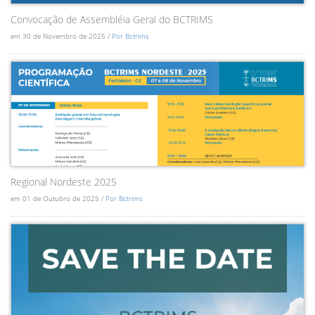
Convocação de Assembléia Geral do BCTRIMS
em 30 de Novembro de 2025 /
Por Bctrims
Regional Nordeste 2025
em 01 de Outubro de 2025 /
Por Bctrims