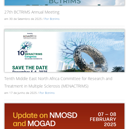
27th BCTRIMS Annual Meeting
em 30 de Setembro de 2025 /
Por Bctrims
Tenth Middle East North Africa Committee for Research and
Treatment in Multiple Sclerosis (MENACTRIMS)
em 17 de Junho de 2025 /
Por Bctrims