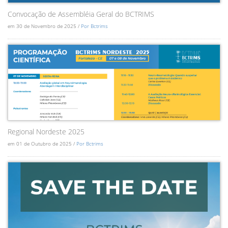
Convocação de Assembléia Geral do BCTRIMS
em 30 de Novembro de 2025 /
Por Bctrims
Regional Nordeste 2025
em 01 de Outubro de 2025 /
Por Bctrims