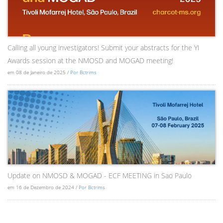
Calling all young investigators! Submit your abstracts for the YI
Awards session at the NMOSD and MOGAD meeting!
em 08 de Janeiro de 2025 /
Por Bctrims
Update on NMOSD & MOGAD - ECF MEETING in Sao Paulo
em 16 de Dezembro de 2024 /
Por Bctrims