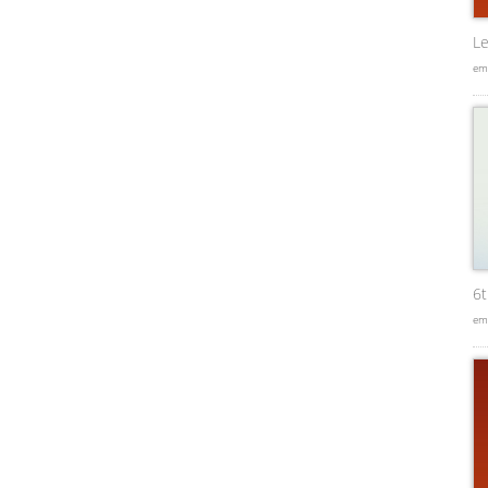
Le
em
6
em