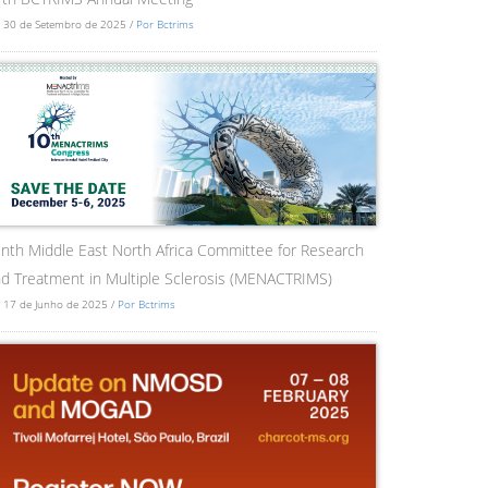
 30 de Setembro de 2025 /
Por Bctrims
nth Middle East North Africa Committee for Research
d Treatment in Multiple Sclerosis (MENACTRIMS)
 17 de Junho de 2025 /
Por Bctrims