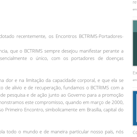
re
em
dotado recentemente, os Encontros BCTRIMS-Portadores-
ncia, que o BCTRIMS sempre desejou manifestar perante a
ssencialmente o único, com os portadores de doenças
Ex
a dor e na limitação da capacidade corporal, e que ela se
em
to de alívio e de recuperação, fundamos o BCTRIMS com a
, de pesquisa e de ação junto ao Governo para a promoção
emonstramos este compromisso, quando em março de 2000,
 Primeiro Encontro, simbolicamente em Brasília, capital do
la todo o mundo e de maneira particular nosso país, nós
C