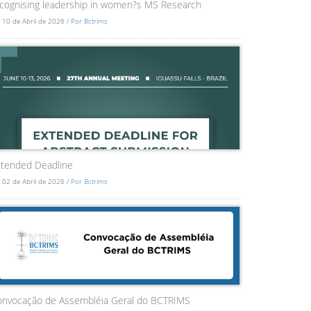
cognising leadership in women?s MS Research
 10 de Abril de 2026 /
Por Bctrims
tended Deadline
 02 de Abril de 2026 /
Por Bctrims
onvocação de Assembléia Geral do BCTRIMS