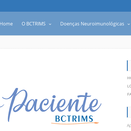
Home
O BCTRIMS
Doenças Neuroimunológicas
H
L
F
Ap