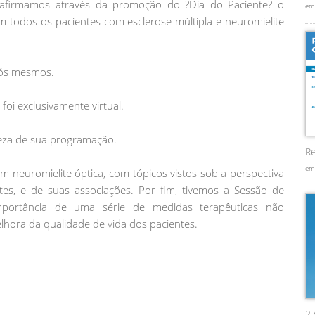
eafirmamos através da promoção do ?Dia do Paciente? o
em
 todos os pacientes com esclerose múltipla e neuromielite
nós mesmos.
oi exclusivamente virtual.
queza de sua programação.
Re
em
m neuromielite óptica, com tópicos vistos sob a perspectiva
tes, e de suas associações. Por fim, tivemos a Sessão de
importância de uma série de medidas terapêuticas não
hora da qualidade de vida dos pacientes.
2