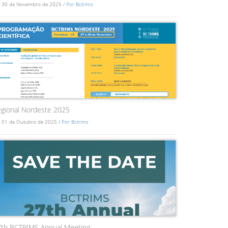
 30 de Novembro de 2025 /
Por Bctrims
gional Nordeste 2025
 01 de Outubro de 2025 /
Por Bctrims
7th BCTRIMS Annual Meeting