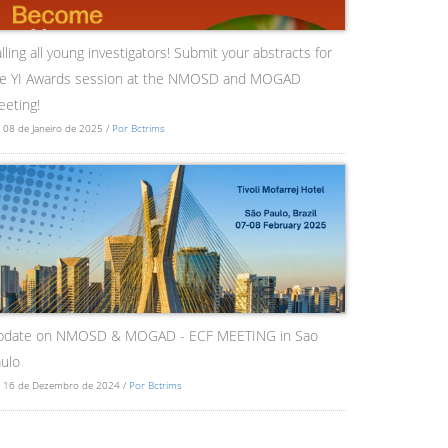
lling all young investigators! Submit your abstracts for
he YI Awards session at the NMOSD and MOGAD
eting!
 08 de Janeiro de 2025 /
Por Bctrims
pdate on NMOSD & MOGAD - ECF MEETING in Sao
ulo
 16 de Dezembro de 2024 /
Por Bctrims