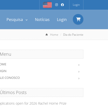
Login
Pesquisa
Notícias
Login
Home
Dia do Paciente
Menu
OME
OGIN
ALE CONOSCO
Últimos Posts
plications open for 2026 Rachel Horne Prize