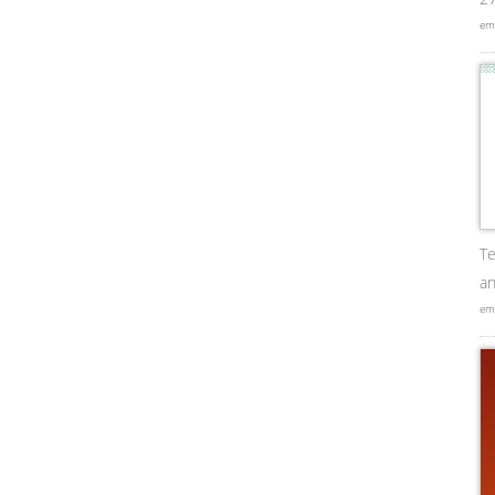
em
Te
an
em