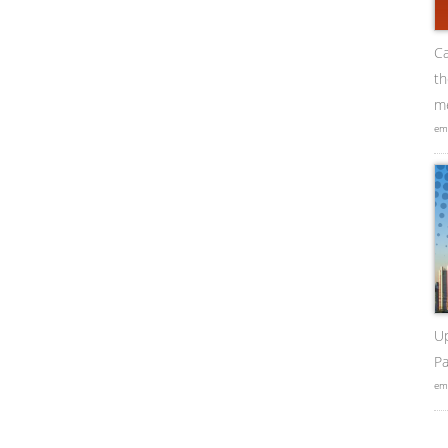
Ca
t
me
em
U
Pa
em