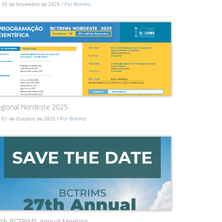
 30 de Novembro de 2025 /
Por Bctrims
gional Nordeste 2025
 01 de Outubro de 2025 /
Por Bctrims
7th BCTRIMS Annual Meeting