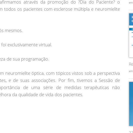
eafirmamos através da promoção do ?Dia do Paciente? o
em
 todos os pacientes com esclerose múltipla e neuromielite
nós mesmos.
oi exclusivamente virtual.
queza de sua programação.
Re
em
m neuromielite óptica, com tópicos vistos sob a perspectiva
tes, e de suas associações. Por fim, tivemos a Sessão de
importância de uma série de medidas terapêuticas não
hora da qualidade de vida dos pacientes.
2