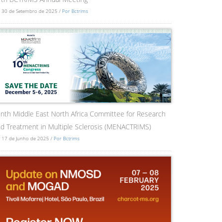
 30 de Setembro de 2025 /
Por Bctrims
nth Middle East North Africa Committee for Research
d Treatment in Multiple Sclerosis (MENACTRIMS)
 17 de Junho de 2025 /
Por Bctrims