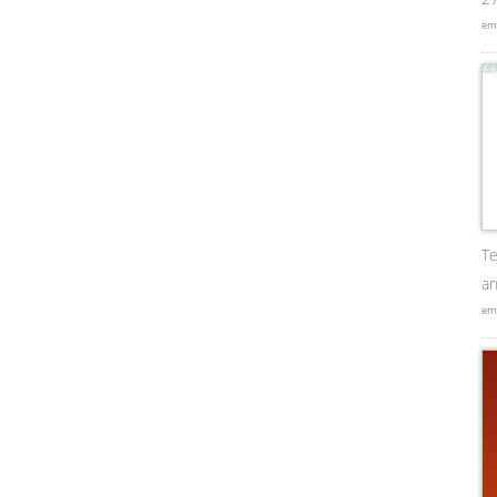
em
Te
an
em