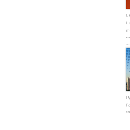
Ca
t
me
em
U
Pa
em