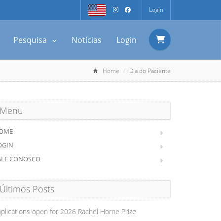
Login
Pesquisa
Notícias
Login
Home
Dia do Paciente
Menu
OME
OGIN
ALE CONOSCO
Últimos Posts
plications open for 2026 Rachel Horne Prize