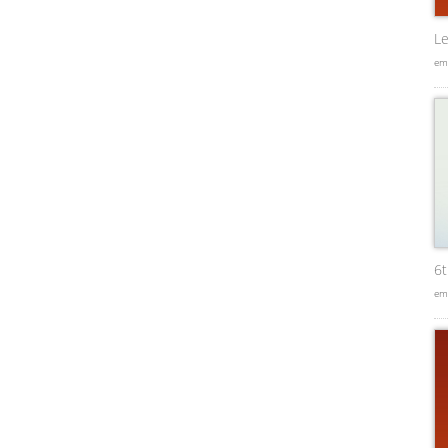
Le
em
6
em