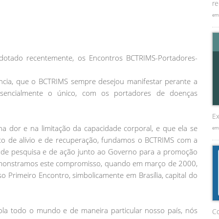
re
em
dotado recentemente, os Encontros BCTRIMS-Portadores-
ncia, que o BCTRIMS sempre desejou manifestar perante a
ssencialmente o único, com os portadores de doenças
Ex
a dor e na limitação da capacidade corporal, e que ela se
em
to de alívio e de recuperação, fundamos o BCTRIMS com a
, de pesquisa e de ação junto ao Governo para a promoção
emonstramos este compromisso, quando em março de 2000,
 Primeiro Encontro, simbolicamente em Brasília, capital do
la todo o mundo e de maneira particular nosso país, nós
C