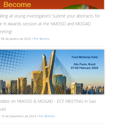
lling all young investigators! Submit your abstracts for
he YI Awards session at the NMOSD and MOGAD
eting!
 08 de Janeiro de 2025 /
Por Bctrims
pdate on NMOSD & MOGAD - ECF MEETING in Sao
ulo
 16 de Dezembro de 2024 /
Por Bctrims