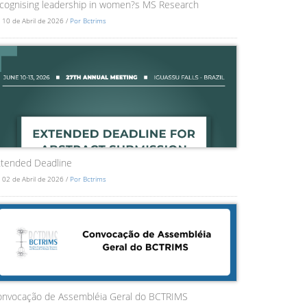
cognising leadership in women?s MS Research
 10 de Abril de 2026 /
Por Bctrims
tended Deadline
 02 de Abril de 2026 /
Por Bctrims
onvocação de Assembléia Geral do BCTRIMS