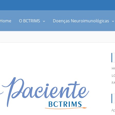
Home
O BCTRIMS
Doenças Neuroimunológicas
H
L
F
Ap