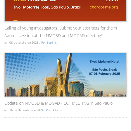
Calling all young investigators! Submit your abstracts for the YI
Awards session at the NMOSD and MOGAD meeting!
em 08 de Janeiro de 2025 /
Por Bctrims
Update on NMOSD & MOGAD - ECF MEETING in Sao Paulo
em 16 de Dezembro de 2024 /
Por Bctrims