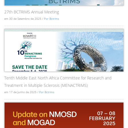
27th BCTRIMS Annual Meeting
em 30 de Setembro de 2025 /
Por Bctrims
Tenth Middle East North Africa Committee for Research and
Treatment in Multiple Sclerosis (MENACTRIMS)
em 17 de Junho de 2025 /
Por Bctrims