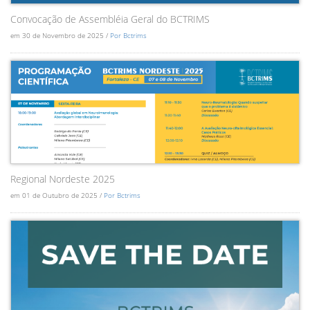
Convocação de Assembléia Geral do BCTRIMS
em 30 de Novembro de 2025 /
Por Bctrims
Regional Nordeste 2025
em 01 de Outubro de 2025 /
Por Bctrims