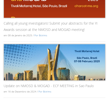
Calling all young investigators! Submit your abstracts for the YI
Awards session at the NMOSD and MOGAD meeting!
em 08 de Janeiro de 2025 /
Por Bctrims
Update on NMOSD & MOGAD - ECF MEETING in Sao Paulo
em 16 de Dezembro de 2024 /
Por Bctrims