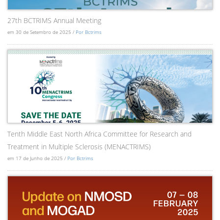
27th BCTRIMS Annual Meeting
em 30 de Setembro de 2025 /
Por Bctrims
Tenth Middle East North Africa Committee for Research and
Treatment in Multiple Sclerosis (MENACTRIMS)
em 17 de Junho de 2025 /
Por Bctrims