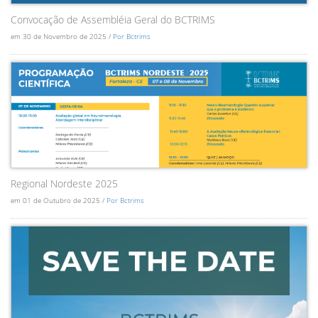
Convocação de Assembléia Geral do BCTRIMS
em 30 de Novembro de 2025 /
Por Bctrims
Regional Nordeste 2025
em 01 de Outubro de 2025 /
Por Bctrims