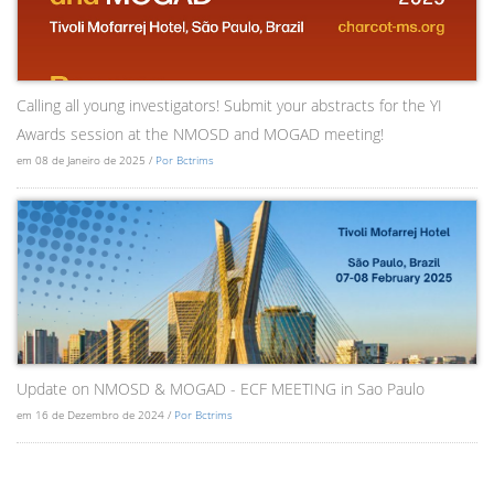
Calling all young investigators! Submit your abstracts for the YI
Awards session at the NMOSD and MOGAD meeting!
em 08 de Janeiro de 2025 /
Por Bctrims
Update on NMOSD & MOGAD - ECF MEETING in Sao Paulo
em 16 de Dezembro de 2024 /
Por Bctrims