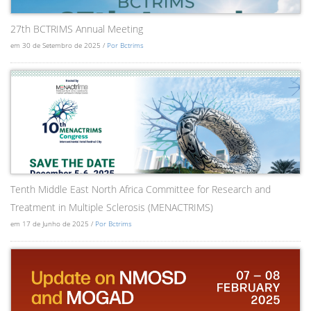
27th BCTRIMS Annual Meeting
em 30 de Setembro de 2025 /
Por Bctrims
Tenth Middle East North Africa Committee for Research and
Treatment in Multiple Sclerosis (MENACTRIMS)
em 17 de Junho de 2025 /
Por Bctrims