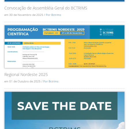
Convocação de Assembléia Geral do BCTRIMS
em 30 de Novembro de 2025 /
Por Bctrims
Regional Nordeste 2025
em 01 de Outubro de 2025 /
Por Bctrims