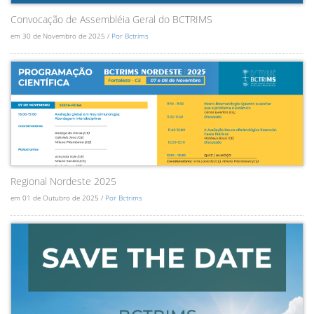
Convocação de Assembléia Geral do BCTRIMS
em 30 de Novembro de 2025 /
Por Bctrims
Regional Nordeste 2025
em 01 de Outubro de 2025 /
Por Bctrims