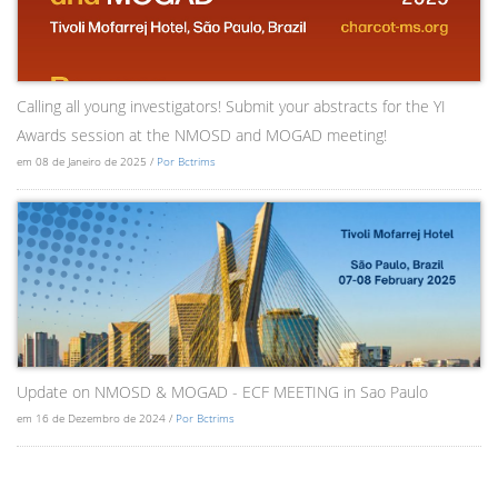
Calling all young investigators! Submit your abstracts for the YI
Awards session at the NMOSD and MOGAD meeting!
em 08 de Janeiro de 2025 /
Por Bctrims
Update on NMOSD & MOGAD - ECF MEETING in Sao Paulo
em 16 de Dezembro de 2024 /
Por Bctrims