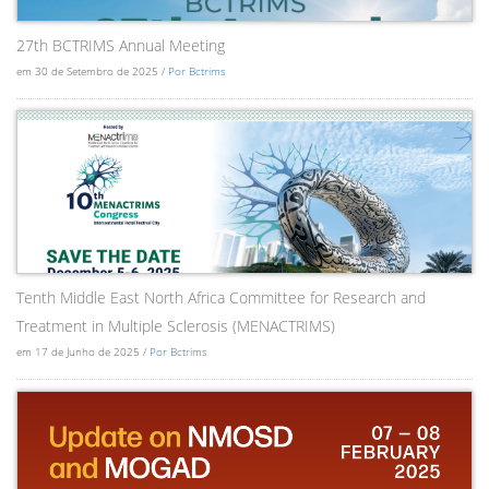
27th BCTRIMS Annual Meeting
em 30 de Setembro de 2025 /
Por Bctrims
Tenth Middle East North Africa Committee for Research and
Treatment in Multiple Sclerosis (MENACTRIMS)
em 17 de Junho de 2025 /
Por Bctrims