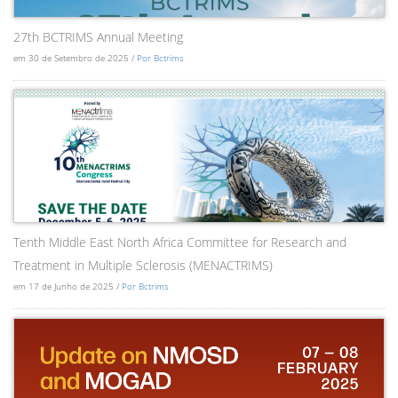
27th BCTRIMS Annual Meeting
em 30 de Setembro de 2025 /
Por Bctrims
Tenth Middle East North Africa Committee for Research and
Treatment in Multiple Sclerosis (MENACTRIMS)
em 17 de Junho de 2025 /
Por Bctrims