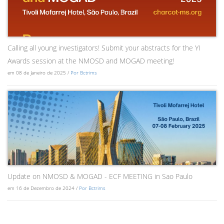
Calling all young investigators! Submit your abstracts for the YI
Awards session at the NMOSD and MOGAD meeting!
em 08 de Janeiro de 2025 /
Por Bctrims
Update on NMOSD & MOGAD - ECF MEETING in Sao Paulo
em 16 de Dezembro de 2024 /
Por Bctrims