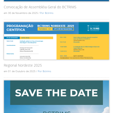
Convocação de Assembléia Geral do BCTRIMS
em 30 de Novembro de 2025 /
Por Bctrims
Regional Nordeste 2025
em 01 de Outubro de 2025 /
Por Bctrims