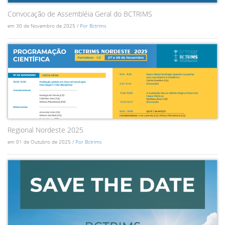
Convocação de Assembléia Geral do BCTRIMS
em 30 de Novembro de 2025 /
Por Bctrims
Regional Nordeste 2025
em 01 de Outubro de 2025 /
Por Bctrims