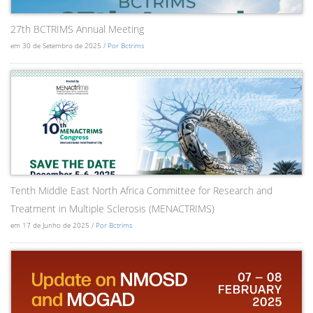
27th BCTRIMS Annual Meeting
em 30 de Setembro de 2025 /
Por Bctrims
Tenth Middle East North Africa Committee for Research and
Treatment in Multiple Sclerosis (MENACTRIMS)
em 17 de Junho de 2025 /
Por Bctrims