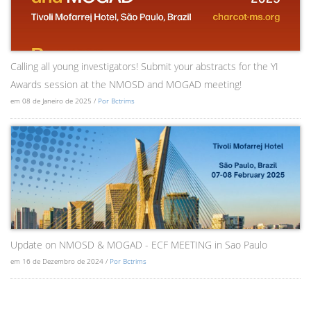
Calling all young investigators! Submit your abstracts for the YI
Awards session at the NMOSD and MOGAD meeting!
em 08 de Janeiro de 2025 /
Por Bctrims
Update on NMOSD & MOGAD - ECF MEETING in Sao Paulo
em 16 de Dezembro de 2024 /
Por Bctrims