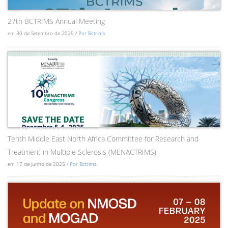
27th BCTRIMS Annual Meeting
em 30 de Setembro de 2025 /
Por Bctrims
Tenth Middle East North Africa Committee for Research and
Treatment in Multiple Sclerosis (MENACTRIMS)
em 17 de Junho de 2025 /
Por Bctrims