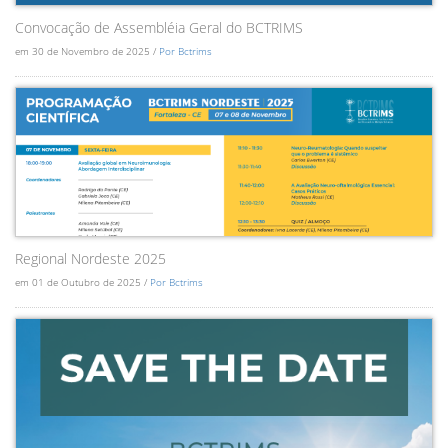
Convocação de Assembléia Geral do BCTRIMS
em 30 de Novembro de 2025 /
Por Bctrims
Regional Nordeste 2025
em 01 de Outubro de 2025 /
Por Bctrims