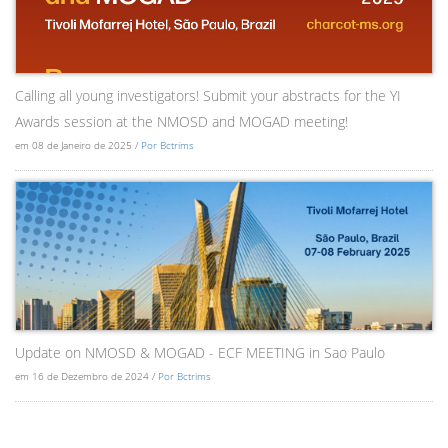
Calling all young investigators! Submit your abstracts for the YI
Awards session at the NMOSD and MOGAD meeting!
em 08 de Janeiro de 2025 /
Por Bctrims
Update on NMOSD & MOGAD - ECF MEETING in Sao Paulo
em 16 de Dezembro de 2024 /
Por Bctrims