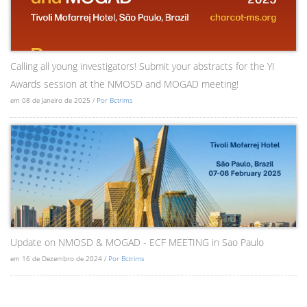
Calling all young investigators! Submit your abstracts for the YI
Awards session at the NMOSD and MOGAD meeting!
em 08 de Janeiro de 2025 /
Por Bctrims
Update on NMOSD & MOGAD - ECF MEETING in Sao Paulo
em 16 de Dezembro de 2024 /
Por Bctrims