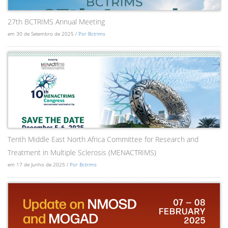
27th BCTRIMS Annual Meeting
em 30 de Setembro de 2025 /
Por Bctrims
Tenth Middle East North Africa Committee for Research and
Treatment in Multiple Sclerosis (MENACTRIMS)
em 17 de Junho de 2025 /
Por Bctrims