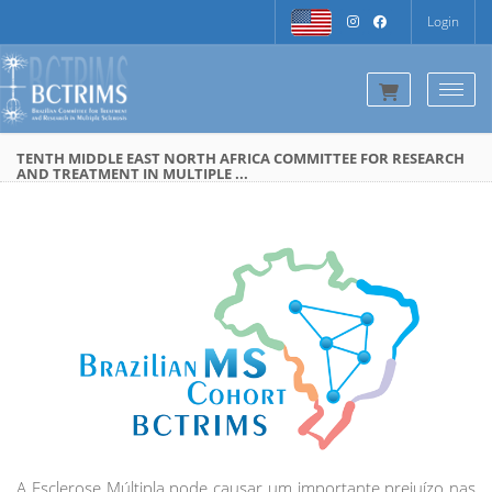
Login
Togg
TENTH MIDDLE EAST NORTH AFRICA COMMITTEE FOR RESEARCH
AND TREATMENT IN MULTIPLE ...
A Esclerose Múltipla pode causar um importante prejuízo nas