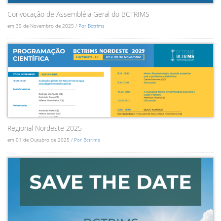
Convocação de Assembléia Geral do BCTRIMS
em 30 de Novembro de 2025 /
Por Bctrims
Regional Nordeste 2025
em 01 de Outubro de 2025 /
Por Bctrims