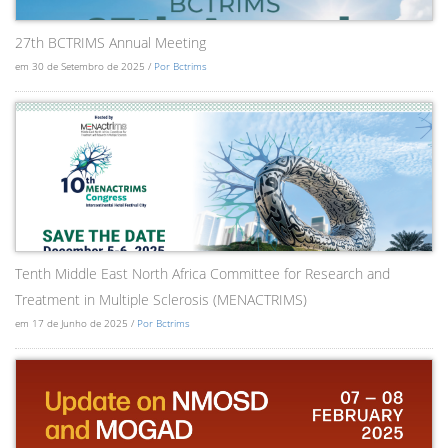
27th BCTRIMS Annual Meeting
em 30 de Setembro de 2025 /
Por Bctrims
Tenth Middle East North Africa Committee for Research and
Treatment in Multiple Sclerosis (MENACTRIMS)
em 17 de Junho de 2025 /
Por Bctrims