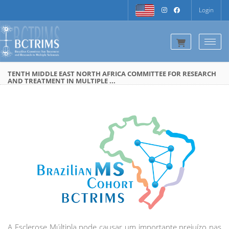
Login
Togg
TENTH MIDDLE EAST NORTH AFRICA COMMITTEE FOR RESEARCH
AND TREATMENT IN MULTIPLE ...
A Esclerose Múltipla pode causar um importante prejuízo nas