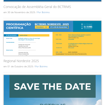
Convocação de Assembléia Geral do BCTRIMS
em 30 de Novembro de 2025 /
Por Bctrims
Regional Nordeste 2025
em 01 de Outubro de 2025 /
Por Bctrims