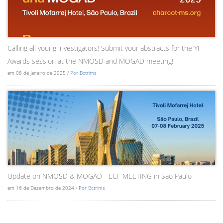
Calling all young investigators! Submit your abstracts for the YI
Awards session at the NMOSD and MOGAD meeting!
em 08 de Janeiro de 2025 /
Por Bctrims
Update on NMOSD & MOGAD - ECF MEETING in Sao Paulo
em 16 de Dezembro de 2024 /
Por Bctrims