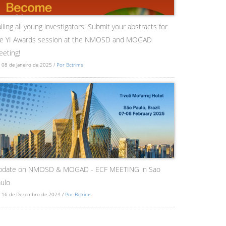
lling all young investigators! Submit your abstracts for
he YI Awards session at the NMOSD and MOGAD
eting!
 08 de Janeiro de 2025 /
Por Bctrims
pdate on NMOSD & MOGAD - ECF MEETING in Sao
ulo
 16 de Dezembro de 2024 /
Por Bctrims