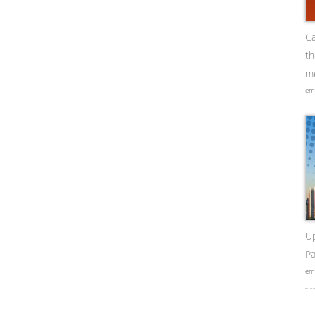
Ca
t
me
em
U
Pa
em