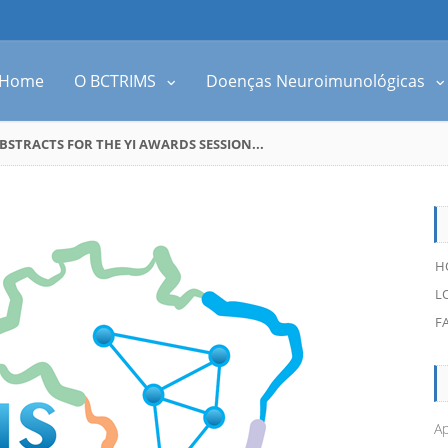
Home
O BCTRIMS
Doenças Neuroimunológicas
STRACTS FOR THE YI AWARDS SESSION...
H
L
F
Ap