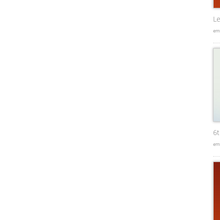
Le
em
6
em