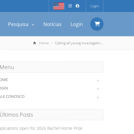
Login
Pesquisa
Notícias
Login
Home
Calling all young investigator...
Menu
OME
OGIN
ALE CONOSCO
Últimos Posts
plications open for 2026 Rachel Horne Prize