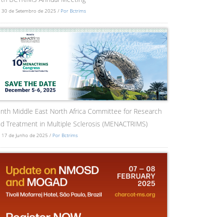
 30 de Setembro de 2025 /
Por Bctrims
nth Middle East North Africa Committee for Research
d Treatment in Multiple Sclerosis (MENACTRIMS)
 17 de Junho de 2025 /
Por Bctrims