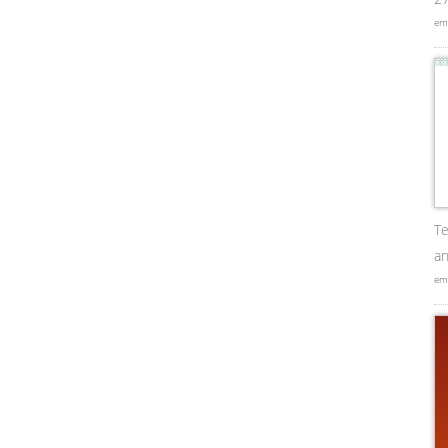
em
Te
an
em