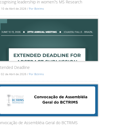
cognising leadership in women?s MS Research
 10 de Abril de 2026 /
Por Bctrims
tended Deadline
 02 de Abril de 2026 /
Por Bctrims
onvocação de Assembléia Geral do BCTRIMS