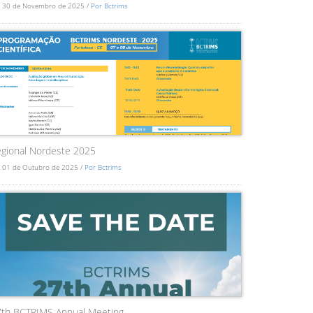
 30 de Novembro de 2025 /
Por Bctrims
gional Nordeste 2025
 01 de Outubro de 2025 /
Por Bctrims
7th BCTRIMS Annual Meeting