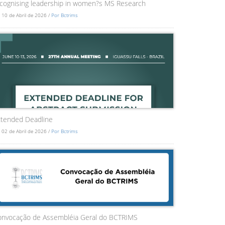
cognising leadership in women?s MS Research
 10 de Abril de 2026 /
Por Bctrims
tended Deadline
 02 de Abril de 2026 /
Por Bctrims
onvocação de Assembléia Geral do BCTRIMS