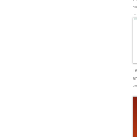
em
Te
an
em