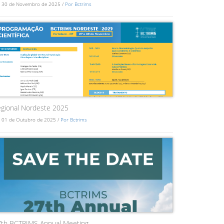
 30 de Novembro de 2025 /
Por Bctrims
gional Nordeste 2025
 01 de Outubro de 2025 /
Por Bctrims
7th BCTRIMS Annual Meeting