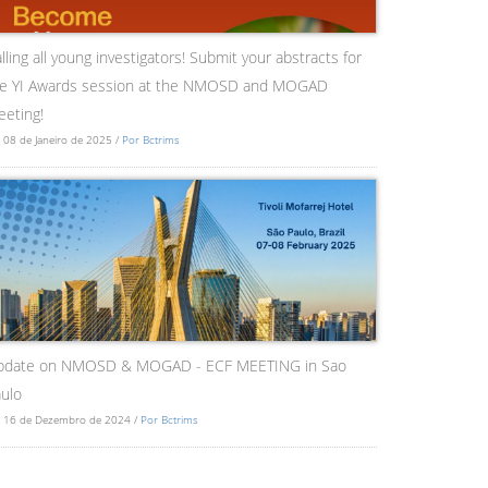
lling all young investigators! Submit your abstracts for
he YI Awards session at the NMOSD and MOGAD
eting!
 08 de Janeiro de 2025 /
Por Bctrims
pdate on NMOSD & MOGAD - ECF MEETING in Sao
ulo
 16 de Dezembro de 2024 /
Por Bctrims