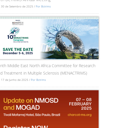
 30 de Setembro de 2025 /
Por Bctrims
nth Middle East North Africa Committee for Research
d Treatment in Multiple Sclerosis (MENACTRIMS)
 17 de Junho de 2025 /
Por Bctrims