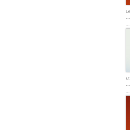
Le
em
6
em