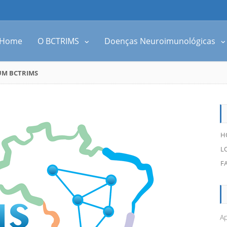
Home
O BCTRIMS
Doenças Neuroimunológicas
UM BCTRIMS
H
L
F
Ap