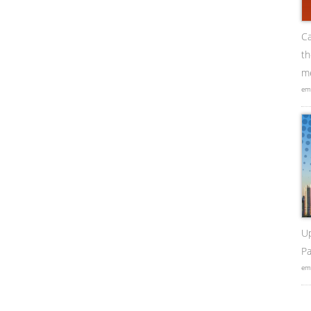
Ca
t
me
em
U
Pa
em