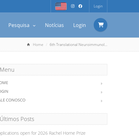
Login
Pesquisa
Notícias
Login
Home
6th Translational Neuroimmunol...
Menu
OME
OGIN
ALE CONOSCO
Últimos Posts
plications open for 2026 Rachel Horne Prize