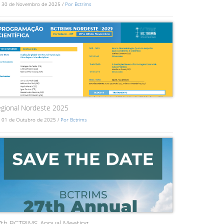
 30 de Novembro de 2025 /
Por Bctrims
gional Nordeste 2025
 01 de Outubro de 2025 /
Por Bctrims
7th BCTRIMS Annual Meeting