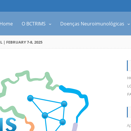
Home
O BCTRIMS
Doenças Neuroimunológicas
| FEBRUARY 7-8, 2025
H
L
F
Ap