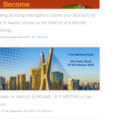
lling all young investigators! Submit your abstracts for
he YI Awards session at the NMOSD and MOGAD
eting!
 08 de Janeiro de 2025 /
Por Bctrims
pdate on NMOSD & MOGAD - ECF MEETING in Sao
ulo
 16 de Dezembro de 2024 /
Por Bctrims