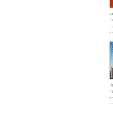
Ca
t
me
em
U
Pa
em