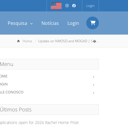
Login
Pesquisa
Notícias
Login
Home
Update on NMOSD and MOGAD | S�...
Menu
OME
OGIN
ALE CONOSCO
Últimos Posts
plications open for 2026 Rachel Horne Prize