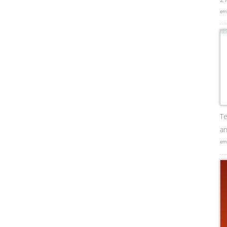
em
Te
an
em