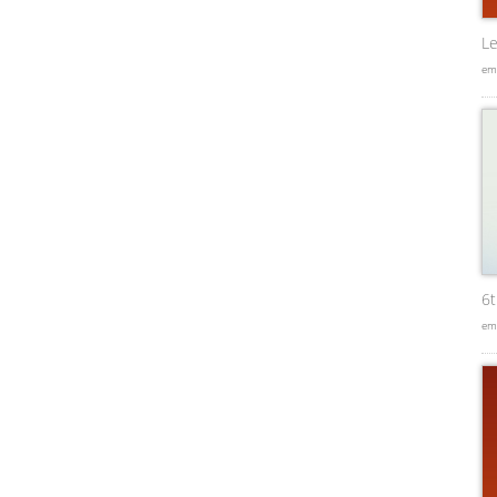
Le
em
6
em