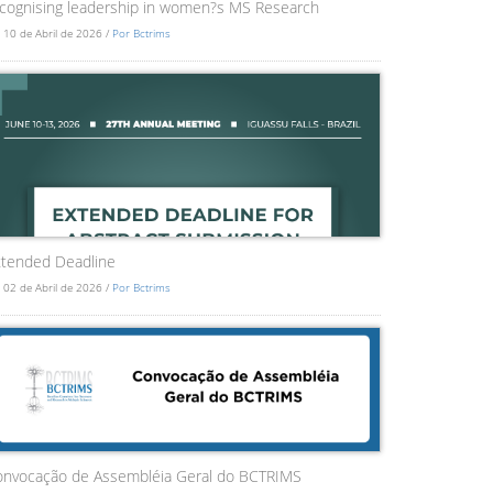
cognising leadership in women?s MS Research
 10 de Abril de 2026 /
Por Bctrims
tended Deadline
 02 de Abril de 2026 /
Por Bctrims
onvocação de Assembléia Geral do BCTRIMS