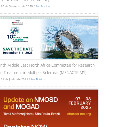
 30 de Setembro de 2025 /
Por Bctrims
nth Middle East North Africa Committee for Research
d Treatment in Multiple Sclerosis (MENACTRIMS)
 17 de Junho de 2025 /
Por Bctrims