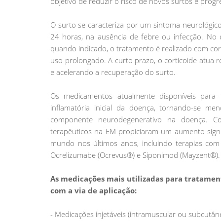
objetivo de reduzir o risco de novos surtos e prog
O surto se caracteriza por um sintoma neurológic
24 horas, na ausência de febre ou infecção. No c
quando indicado, o tratamento é realizado com cor
uso prolongado. A curto prazo, o corticoide atua
e acelerando a recuperação do surto.
Os medicamentos atualmente disponíveis para 
inflamatória inicial da doença, tornando-se 
componente neurodegenerativo na doença. Con
terapêuticos na EM propiciaram um aumento sign
mundo nos últimos anos, incluindo terapias co
Ocrelizumabe (Ocrevus®) e Siponimod (Mayzent®).
As medicações mais utilizadas para tratame
com a via de aplicação:
- Medicações injetáveis (intramuscular ou subcutân