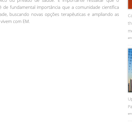
lico ou privado de saúde. É importante ressaltar que o
 de fundamental importância que a comunidade científica
ade, buscando novas opções terapêuticas e ampliando as
Ca
 vivem com EM.
t
me
em
U
Pa
em