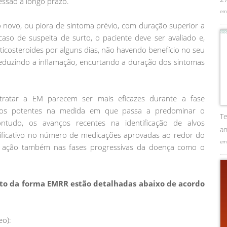
ressão a longo prazo.
em
o novo, ou piora de sintoma prévio, com duração superior a
aso de suspeita de surto, o paciente deve ser avaliado e,
ticosteroides por alguns dias, não havendo benefício no seu
 reduzindo a inflamação, encurtando a duração dos sintomas
tratar a EM parecem ser mais eficazes durante a fase
menos potentes na medida em que passa a predominar o
Te
tudo, os avanços recentes na identificação de alvos
an
ificativo no número de medicações aprovadas ao redor do
em
m ação também nas fases progressivas da doença como o
nto da forma EMRR estão detalhadas abaixo de acordo
eo):