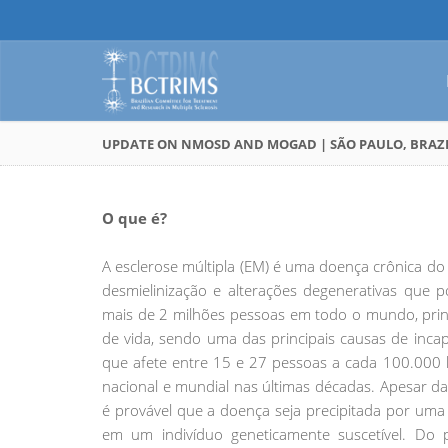
UPDATE ON NMOSD AND MOGAD | SÃO PAULO, BRAZIL 
O que é?
A esclerose múltipla (EM) é uma doença crônica do 
desmielinização e alterações degenerativas que
mais de 2 milhões pessoas em todo o mundo, prin
de vida, sendo uma das principais causas de incapa
que afete entre 15 e 27 pessoas a cada 100.000 
nacional e mundial nas últimas décadas. Apesar 
é provável que a doença seja precipitada por um
em um indivíduo geneticamente suscetível. Do 