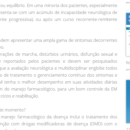
em
ça ou equilíbrio. Em uma minoria dos pacientes, especialmente
esenta-se com um acúmulo de incapacidade neurológica de
nte progressiva), ou após um curso recorrente-remitente
odem apresentar uma ampla gama de sintomas decorrentes
vo.
erações de marcha, distúrbios urinários, disfunção sexual e
e reportados pelos pacientes e devem ser pesquisados
Re
ue a avaliação neurológica e multidisciplinar englobe todos
em
ano de tratamento o gerenciamento contínuo dos sintomas e
EM tenha o melhor desempenho em suas atividades diárias
lém do manejo farmacológico, para um bom controle da EM
cios e reabilitação.
este momento?
manejo farmacológico da doença inclui o tratamento dos
enção com drogas modificadoras de doença (DMD) com o
2