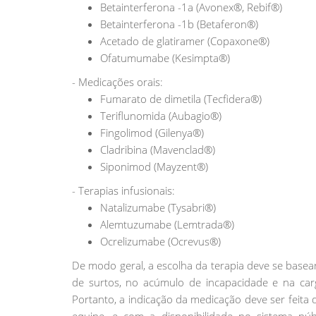
Betainterferona -1a (Avonex®, Rebif®)
Betainterferona -1b (Betaferon®)
Acetado de glatiramer (Copaxone®)
Ofatumumabe (Kesimpta®)
- Medicações orais:
Fumarato de dimetila (Tecfidera®)
Teriflunomida (Aubagio®)
Fingolimod (Gilenya®)
Cladribina (Mavenclad®)
Siponimod (Mayzent®)
- Terapias infusionais:
Natalizumabe (Tysabri®)
Alemtuzumabe (Lemtrada®)
Ocrelizumabe (Ocrevus®)
De modo geral, a escolha da terapia deve se basea
de surtos, no acúmulo de incapacidade e na ca
Portanto, a indicação da medicação deve ser feita 