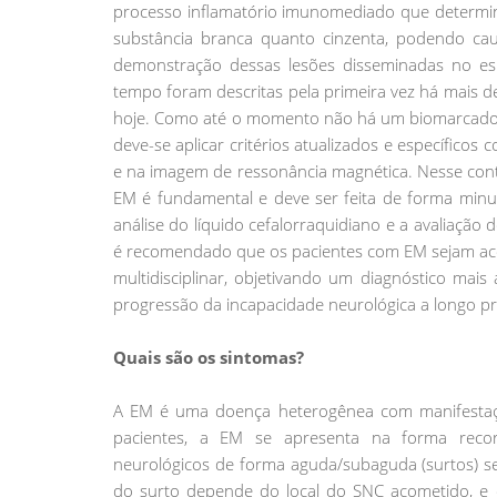
processo inflamatório imunomediado que determina
substância branca quanto cinzenta, podendo ca
demonstração dessas lesões disseminadas no esp
tempo foram descritas pela primeira vez há mais d
hoje. Como até o momento não há um biomarcador 
deve-se aplicar critérios atualizados e específicos
e na imagem de ressonância magnética. Nesse con
EM é fundamental e deve ser feita de forma minu
análise do líquido cefalorraquidiano e a avaliação
é recomendado que os pacientes com EM sejam aco
multidisciplinar, objetivando um diagnóstico mais
progressão da incapacidade neurológica a longo pr
Quais são os sintomas?
A EM é uma doença heterogênea com manifestaçõe
pacientes, a EM se apresenta na forma recor
neurológicos de forma aguda/subaguda (surtos) s
do surto depende do local do SNC acometido, e 