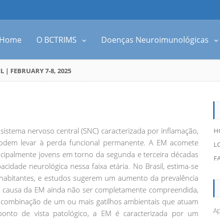
Home
O BCTRIMS
Doenças Neuroimunológicas
| FEBRUARY 7-8, 2025
sistema nervoso central (SNC) caracterizada por inflamação,
H
 podem levar à perda funcional permanente. A EM acomete
L
cipalmente jovens em torno da segunda e terceira décadas
F
cidade neurológica nessa faixa etária. No Brasil, estima-se
habitantes, e estudos sugerem um aumento da prevalência
da causa da EM ainda não ser completamente compreendida,
a combinação de um ou mais gatilhos ambientais que atuam
Ap
ponto de vista patológico, a EM é caracterizada por um