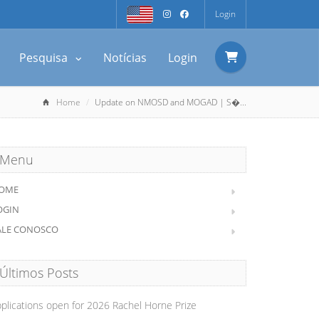
Login
Pesquisa
Notícias
Login
Home
Update on NMOSD and MOGAD | S�...
Menu
OME
OGIN
ALE CONOSCO
Últimos Posts
plications open for 2026 Rachel Horne Prize