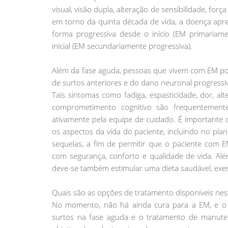
visual, visão dupla, alteração de sensibilidade, for
em torno da quinta década de vida, a doença apr
forma progressiva desde o início (EM primariame
inicial (EM secundariamente progressiva).
Além da fase aguda, pessoas que vivem com EM p
de surtos anteriores e do dano neuronal progressi
Tais sintomas como fadiga, espasticidade, dor, alt
comprometimento cognitivo são frequentement
ativamente pela equipe de cuidado. É importante q
os aspectos da vida do paciente, incluindo no pl
sequelas, a fim de permitir que o paciente com 
com segurança, conforto e qualidade de vida. A
deve-se também estimular uma dieta saudável, exercí
Quais são as opções de tratamento disponíveis n
No momento, não há ainda cura para a EM, e o 
surtos na fase aguda e o tratamento de manut