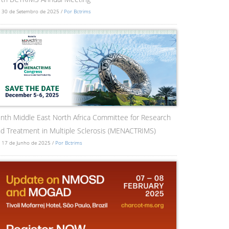
 30 de Setembro de 2025 /
Por Bctrims
nth Middle East North Africa Committee for Research
d Treatment in Multiple Sclerosis (MENACTRIMS)
 17 de Junho de 2025 /
Por Bctrims