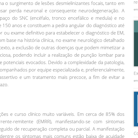
re
 o surgimento de lesões desmielinizantes focais, tanto em
em
usar perda neuronal e consequente neurodegeneração. A
aço do SNC (encéfalo, tronco encefálico e medula) e no
e 150 anos e constituem a pedra angular do diagnóstico até
ou exame definitivo para estabelecer o diagnóstico de EM,
 com base na história clínica, no exame neurológico detalhado
texto, a exclusão de outras doenças que podem mimetizar a
ciosa, podendo incluir a realização de punção lombar para
 de potenciais evocados. Devido a complexidade da patologia,
mpanhados por equipe especializada e, preferencialmente,
Ex
 assertivo e um tratamento mais precoce, a fim de evitar a
em
azo.
s e curso clínico muito variáveis. Em cerca de 85% dos
rente-remitente (EMRR), manifestando-se com sintomas
eguido de recuperação completa ou parcial. A manifestação
C
dentre os sintomas mais comuns estão baixa de acuidade