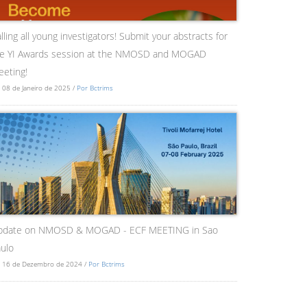
lling all young investigators! Submit your abstracts for
he YI Awards session at the NMOSD and MOGAD
eting!
 08 de Janeiro de 2025 /
Por Bctrims
pdate on NMOSD & MOGAD - ECF MEETING in Sao
ulo
 16 de Dezembro de 2024 /
Por Bctrims