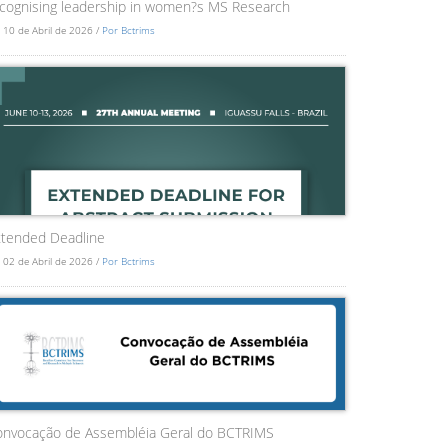
cognising leadership in women?s MS Research
 10 de Abril de 2026 /
Por Bctrims
tended Deadline
 02 de Abril de 2026 /
Por Bctrims
onvocação de Assembléia Geral do BCTRIMS