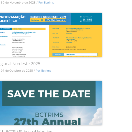
 30 de Novembro de 2025 /
Por Bctrims
gional Nordeste 2025
 01 de Outubro de 2025 /
Por Bctrims
7th BCTRIMS Annual Meeting