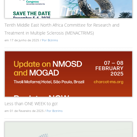
Tenth Middle East North Africa Committee for Research and
Treatment in Multiple Sclerosis (MENACTRIMS)
em 17 de Junho de 2025 /
Por Bctrims
Less than ONE WEEK to go!
em 01 de Fevereiro de 2025 /
Por Bctrims