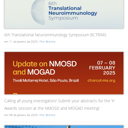
6th Translational Neuroimmunology Symposium BCTRIMS
em 11 de Janeiro de 2025 /
Por Bctrims
Calling all young investigators! Submit your abstracts for the YI
Awards session at the NMOSD and MOGAD meeting!
em 08 de Janeiro de 2025 /
Por Bctrims