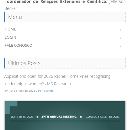
C
oordenador de Relações Exteriores e Científico:
Jefferson
Becker
Menu
HOME
LOGIN
FALE CONOSCO
Últimos Posts
Applications open for 2026 Rachel Horne Prize recognising
leadership in women?s MS Research
em 10 de Abril de 2026 /
Por Bctrims