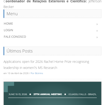
C
oordenador de Relações Exteriores e Científico:
Jefferson
Becker
Menu
HOME
LOGIN
FALE CONOSCO
Últimos Posts
Applications open for 2026 Rachel Horne Prize recognising
leadership in women?s MS Research
em 10 de Abril de 2026 /
Por Bctrims