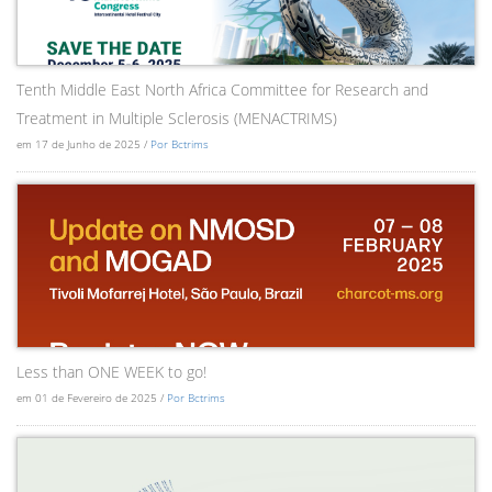
Tenth Middle East North Africa Committee for Research and
Treatment in Multiple Sclerosis (MENACTRIMS)
em 17 de Junho de 2025 /
Por Bctrims
Less than ONE WEEK to go!
em 01 de Fevereiro de 2025 /
Por Bctrims