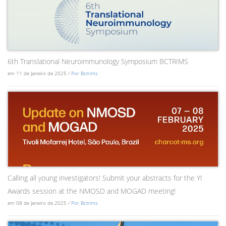
6th Translational Neuroimmunology Symposium BCTRIMS
em 11 de Janeiro de 2025 /
Por Bctrims
Calling all young investigators! Submit your abstracts for the YI
Awards session at the NMOSD and MOGAD meeting!
em 08 de Janeiro de 2025 /
Por Bctrims