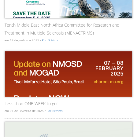
Tenth Middle East North Africa Committee for Research and
Treatment in Multiple Sclerosis (MENACTRIMS)
em 17 de Junho de 2025 /
Por Bctrims
Less than ONE WEEK to go!
em 01 de Fevereiro de 2025 /
Por Bctrims