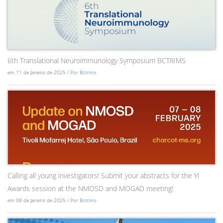
6th Translational Neuroimmunology Symposium BCTRIMS
em 11 de Janeiro de 2025 /
Por Bctrims
Calling all young investigators! Submit your abstracts for the YI
Awards session at the NMOSD and MOGAD meeting!
em 08 de Janeiro de 2025 /
Por Bctrims