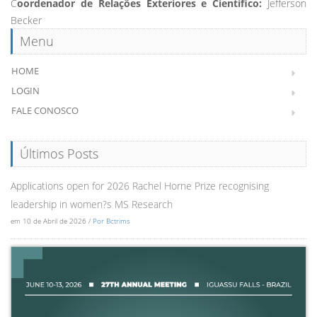
C
oordenador de Relações Exteriores e Científico:
Jefferson
Becker
Menu
HOME
LOGIN
FALE CONOSCO
Últimos Posts
Applications open for 2026 Rachel Horne Prize recognising
leadership in women?s MS Research
em 10 de Abril de 2026 /
Por Bctrims