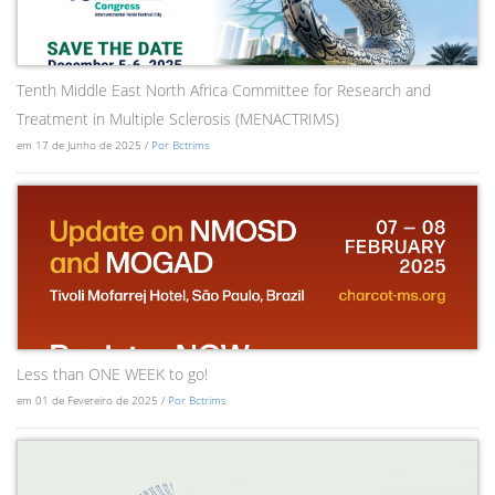
Tenth Middle East North Africa Committee for Research and
Treatment in Multiple Sclerosis (MENACTRIMS)
em 17 de Junho de 2025 /
Por Bctrims
Less than ONE WEEK to go!
em 01 de Fevereiro de 2025 /
Por Bctrims