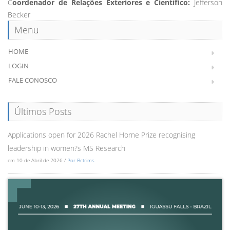
C
oordenador de Relações Exteriores e Científico:
Jefferson
Becker
Menu
HOME
LOGIN
FALE CONOSCO
Últimos Posts
Applications open for 2026 Rachel Horne Prize recognising
leadership in women?s MS Research
em 10 de Abril de 2026 /
Por Bctrims