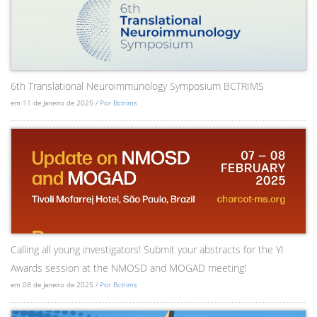
6th Translational Neuroimmunology Symposium BCTRIMS
em 11 de Janeiro de 2025 /
Por Bctrims
Calling all young investigators! Submit your abstracts for the YI
Awards session at the NMOSD and MOGAD meeting!
em 08 de Janeiro de 2025 /
Por Bctrims