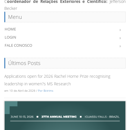
C
oordenador de Relações Exteriores e Científico:
Jefferson
Becker
Menu
HOME
LOGIN
FALE CONOSCO
Últimos Posts
Applications open for 2026 Rachel Horne Prize recognising
leadership in women?s MS Research
em 10 de Abril de 2026 /
Por Bctrims