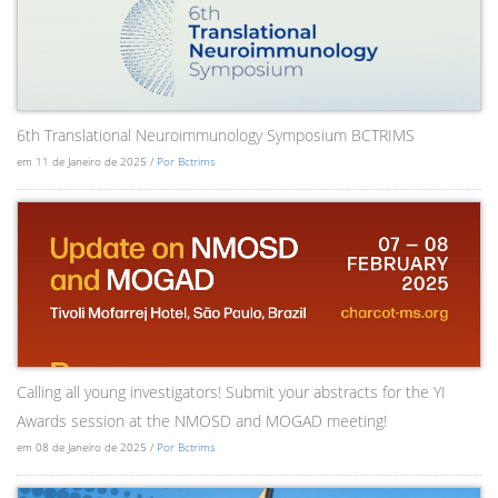
6th Translational Neuroimmunology Symposium BCTRIMS
em 11 de Janeiro de 2025 /
Por Bctrims
Calling all young investigators! Submit your abstracts for the YI
Awards session at the NMOSD and MOGAD meeting!
em 08 de Janeiro de 2025 /
Por Bctrims