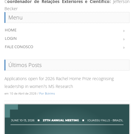
C
oordenador de Relações Exteriores e Científico:
Jefferson
Becker
Menu
HOME
LOGIN
FALE CONOSCO
Últimos Posts
Applications open for 2026 Rachel Horne Prize recognising
leadership in women?s MS Research
em 10 de Abril de 2026 /
Por Bctrims