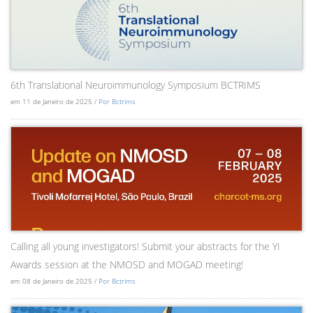
6th Translational Neuroimmunology Symposium BCTRIMS
em 11 de Janeiro de 2025 /
Por Bctrims
Calling all young investigators! Submit your abstracts for the YI
Awards session at the NMOSD and MOGAD meeting!
em 08 de Janeiro de 2025 /
Por Bctrims