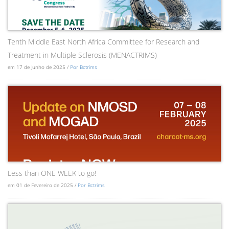
Tenth Middle East North Africa Committee for Research and
Treatment in Multiple Sclerosis (MENACTRIMS)
em 17 de Junho de 2025 /
Por Bctrims
Less than ONE WEEK to go!
em 01 de Fevereiro de 2025 /
Por Bctrims