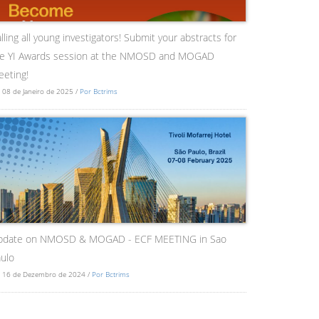
lling all young investigators! Submit your abstracts for
he YI Awards session at the NMOSD and MOGAD
eting!
 08 de Janeiro de 2025 /
Por Bctrims
pdate on NMOSD & MOGAD - ECF MEETING in Sao
ulo
 16 de Dezembro de 2024 /
Por Bctrims