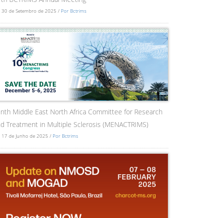
 30 de Setembro de 2025 /
Por Bctrims
nth Middle East North Africa Committee for Research
d Treatment in Multiple Sclerosis (MENACTRIMS)
 17 de Junho de 2025 /
Por Bctrims