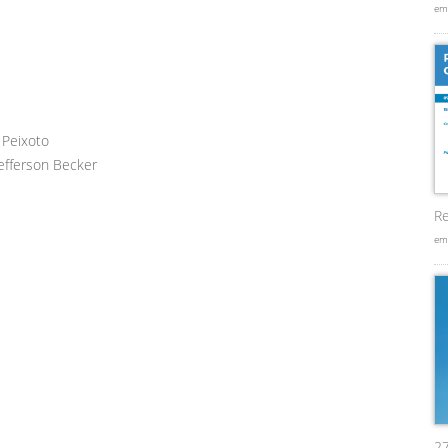
em
 Peixoto
efferson Becker
Re
em
2