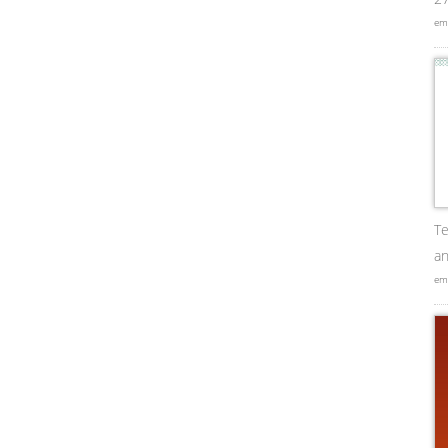
em
Te
an
em