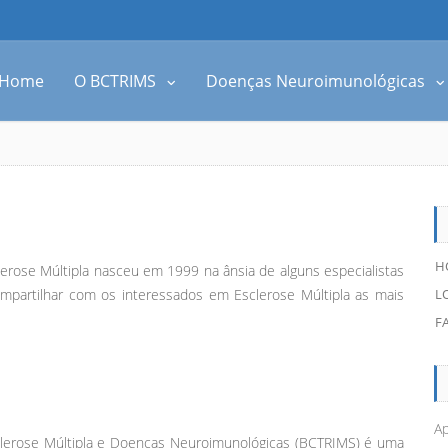
Home
O BCTRIMS
Doenças Neuroimunológicas
H
erose Múltipla nasceu em 1999 na ânsia de alguns especialistas
partilhar com os interessados em Esclerose Múltipla as mais
L
F
Ap
clerose Múltipla e Doenças Neuroimunológicas (BCTRIMS) é uma