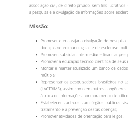
associação civil, de direito privado, sem fins lucrati
a pesquisa e a divulgação de informações sobre escler
Missão:
Promover e encorajar a divulgação de pesquisa, 
doenças neuroimunologicas e de esclerose múlti
Promover, subsidiar, intermediar e financiar pesqu
Promover a educação técnico-científica de seu
Montar e manter atualizado um banco de dados 
múltipla;
Representar os pesquisadores brasileiros no La
(LACTRIMS), assim como em outros congêneres in
à troca de informações, aprimoramento científic
Estabelecer contatos com órgãos públicos visa
tratamento e a prevenção destas doenças;
Promover atividades de orientação para leigos.