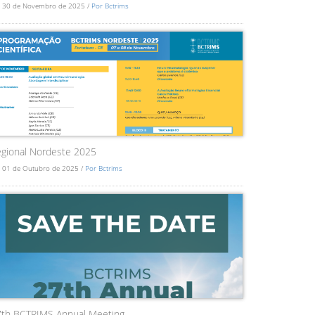
 30 de Novembro de 2025 /
Por Bctrims
gional Nordeste 2025
 01 de Outubro de 2025 /
Por Bctrims
7th BCTRIMS Annual Meeting