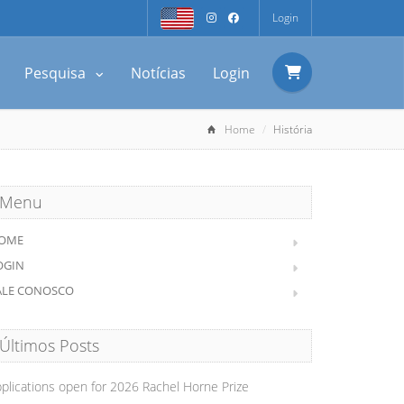
Login
Pesquisa
Notícias
Login
Home
História
Menu
OME
OGIN
ALE CONOSCO
Últimos Posts
plications open for 2026 Rachel Horne Prize