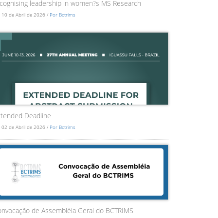
cognising leadership in women?s MS Research
 10 de Abril de 2026 /
Por Bctrims
tended Deadline
 02 de Abril de 2026 /
Por Bctrims
onvocação de Assembléia Geral do BCTRIMS