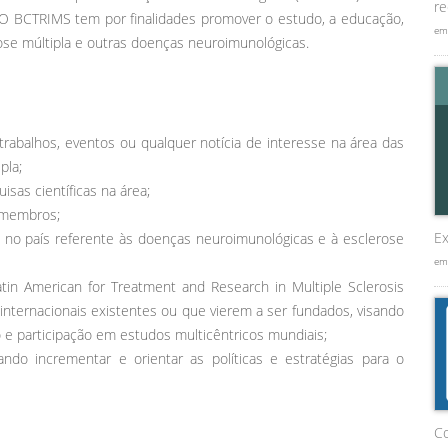
re
vos. O BCTRIMS tem por finalidades promover o estudo, a educação,
em
ose múltipla e outras doenças neuroimunológicas.
trabalhos, eventos ou qualquer notícia de interesse na área das
pla;
isas científicas na área;
s membros;
Ex
no país referente às doenças neuroimunológicas e à esclerose
em
tin American for Treatment and Research in Multiple Sclerosis
ternacionais existentes ou que vierem a ser fundados, visando
o e participação em estudos multicêntricos mundiais;
ndo incrementar e orientar as políticas e estratégias para o
C