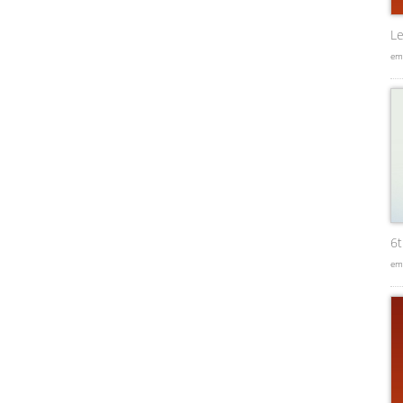
Le
em
6
em