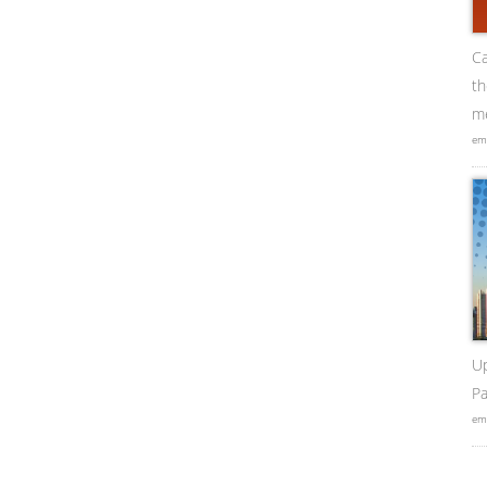
Ca
t
me
em
U
Pa
em