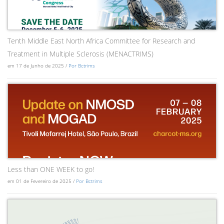
Tenth Middle East North Africa Committee for Research and
Treatment in Multiple Sclerosis (MENACTRIMS)
em 17 de Junho de 2025 /
Por Bctrims
Less than ONE WEEK to go!
em 01 de Fevereiro de 2025 /
Por Bctrims