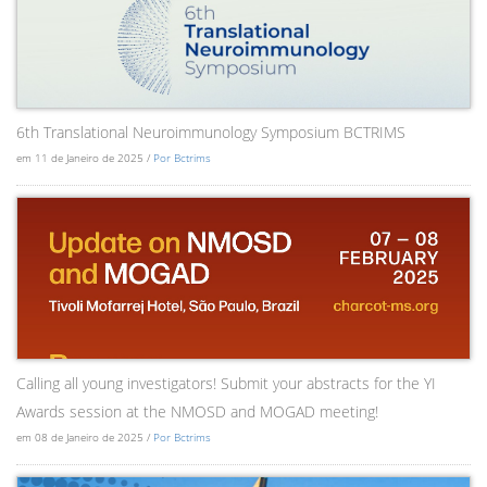
6th Translational Neuroimmunology Symposium BCTRIMS
em 11 de Janeiro de 2025 /
Por Bctrims
Calling all young investigators! Submit your abstracts for the YI
Awards session at the NMOSD and MOGAD meeting!
em 08 de Janeiro de 2025 /
Por Bctrims