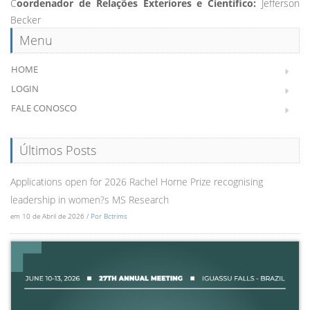
C
oordenador de Relações Exteriores e Científico:
Jefferson
Becker
Menu
HOME
LOGIN
FALE CONOSCO
Últimos Posts
Applications open for 2026 Rachel Horne Prize recognising
leadership in women?s MS Research
em 10 de Abril de 2026 /
Por Bctrims