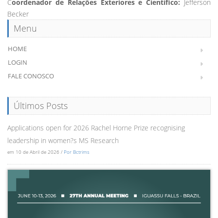
C
oordenador de Relações Exteriores e Científico:
Jefferson
Becker
Menu
HOME
LOGIN
FALE CONOSCO
Últimos Posts
Applications open for 2026 Rachel Horne Prize recognising
leadership in women?s MS Research
em 10 de Abril de 2026 /
Por Bctrims