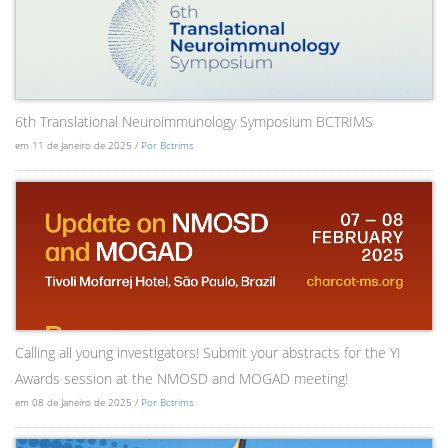
6th Translational Neuroimmunology Symposium BCTRIMS
em 11 de Janeiro de 2025 /
Por Bctrims
Calling all young investigators! Submit your abstracts for the YI
Awards session at the NMOSD and MOGAD meeting!
em 08 de Janeiro de 2025 /
Por Bctrims