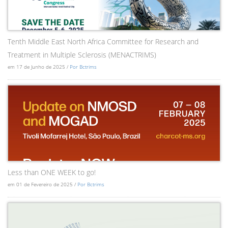
Tenth Middle East North Africa Committee for Research and
Treatment in Multiple Sclerosis (MENACTRIMS)
em 17 de Junho de 2025 /
Por Bctrims
Less than ONE WEEK to go!
em 01 de Fevereiro de 2025 /
Por Bctrims