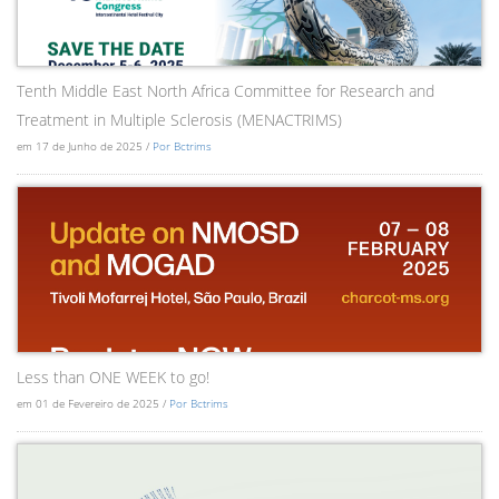
Tenth Middle East North Africa Committee for Research and
Treatment in Multiple Sclerosis (MENACTRIMS)
em 17 de Junho de 2025 /
Por Bctrims
Less than ONE WEEK to go!
em 01 de Fevereiro de 2025 /
Por Bctrims