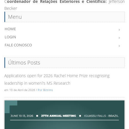
C
oordenador de Relações Exteriores e Científico:
Jefferson
Becker
Menu
HOME
LOGIN
FALE CONOSCO
Últimos Posts
Applications open for 2026 Rachel Horne Prize recognising
leadership in women?s MS Research
em 10 de Abril de 2026 /
Por Bctrims