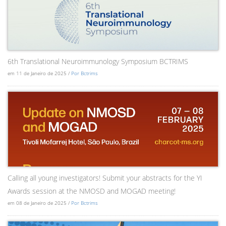
6th Translational Neuroimmunology Symposium BCTRIMS
em 11 de Janeiro de 2025 /
Por Bctrims
Calling all young investigators! Submit your abstracts for the YI
Awards session at the NMOSD and MOGAD meeting!
em 08 de Janeiro de 2025 /
Por Bctrims