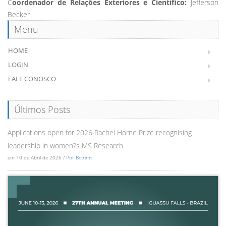
C
oordenador de Relações Exteriores e Científico:
Jefferson
Becker
Menu
HOME
LOGIN
FALE CONOSCO
Últimos Posts
Applications open for 2026 Rachel Horne Prize recognising
leadership in women?s MS Research
em 10 de Abril de 2026 /
Por Bctrims