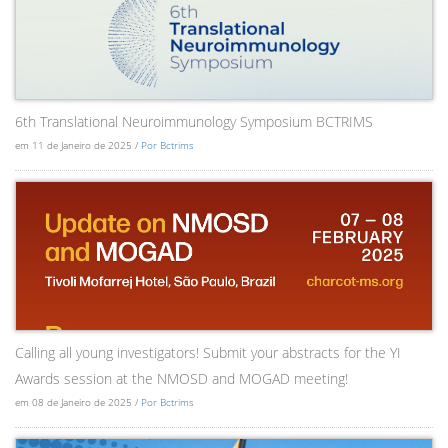
6th Translational Neuroimmunology Symposium BCTRIMS
em 11 de Janeiro de 2025 /
Por Bctrims
Calling all young investigators! Submit your abstracts for the YI
Awards session at the NMOSD and MOGAD meeting!
em 08 de Janeiro de 2025 /
Por Bctrims