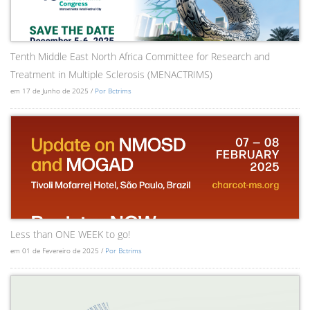
Tenth Middle East North Africa Committee for Research and
Treatment in Multiple Sclerosis (MENACTRIMS)
em 17 de Junho de 2025 /
Por Bctrims
Less than ONE WEEK to go!
em 01 de Fevereiro de 2025 /
Por Bctrims