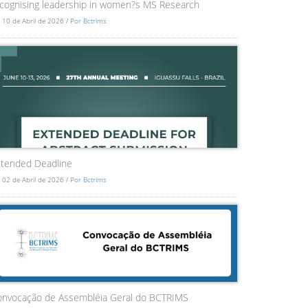
cognising leadership in women?s MS Research
 10 de Abril de 2026 /
Por Bctrims
tended Deadline
 02 de Abril de 2026 /
Por Bctrims
onvocação de Assembléia Geral do BCTRIMS