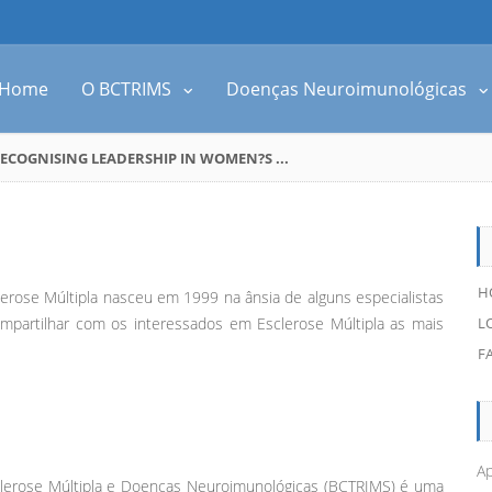
Home
O BCTRIMS
Doenças Neuroimunológicas
ECOGNISING LEADERSHIP IN WOMEN?S ...
H
erose Múltipla nasceu em 1999 na ânsia de alguns especialistas
partilhar com os interessados em Esclerose Múltipla as mais
L
F
Ap
clerose Múltipla e Doenças Neuroimunológicas (BCTRIMS) é uma