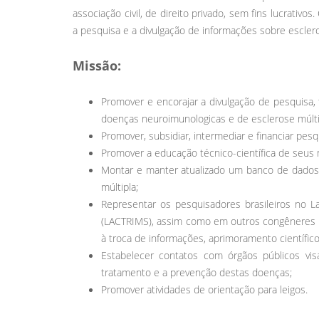
associação civil, de direito privado, sem fins lucrati
a pesquisa e a divulgação de informações sobre escler
Missão:
Promover e encorajar a divulgação de pesquisa, 
doenças neuroimunologicas e de esclerose múlti
Promover, subsidiar, intermediar e financiar pesqu
Promover a educação técnico-científica de seu
Montar e manter atualizado um banco de dados 
múltipla;
Representar os pesquisadores brasileiros no La
(LACTRIMS), assim como em outros congêneres in
à troca de informações, aprimoramento científic
Estabelecer contatos com órgãos públicos visa
tratamento e a prevenção destas doenças;
Promover atividades de orientação para leigos.