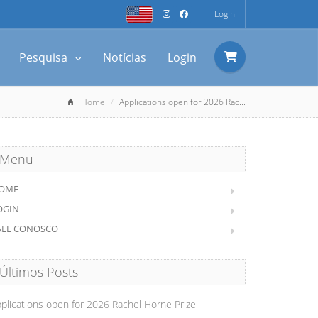
Login
Pesquisa
Notícias
Login
Home
Applications open for 2026 Rac...
Menu
OME
OGIN
ALE CONOSCO
Últimos Posts
plications open for 2026 Rachel Horne Prize