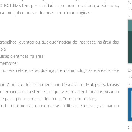
re
vos. O BCTRIMS tem por finalidades promover o estudo, a educação,
em
ose múltipla e outras doenças neuroimunológicas.
trabalhos, eventos ou qualquer notícia de interesse na área das
pla;
isas científicas na área;
s membros;
Ex
no país referente às doenças neuroimunológicas e à esclerose
em
tin American for Treatment and Research in Multiple Sclerosis
ternacionais existentes ou que vierem a ser fundados, visando
o e participação em estudos multicêntricos mundiais;
ndo incrementar e orientar as políticas e estratégias para o
C