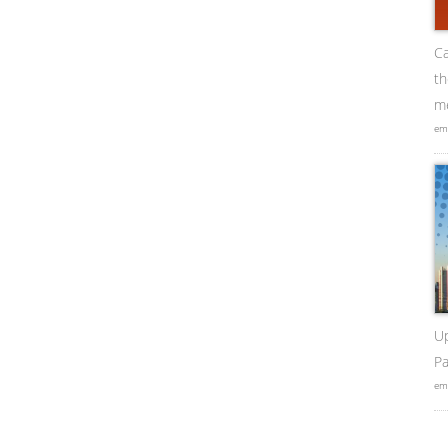
Ca
t
me
em
U
Pa
em