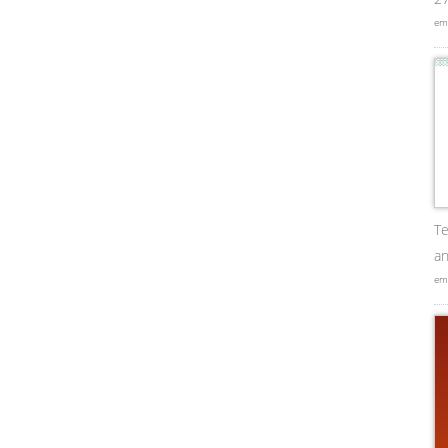
em
Te
an
em