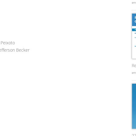
em
 Peixoto
efferson Becker
Re
em
2