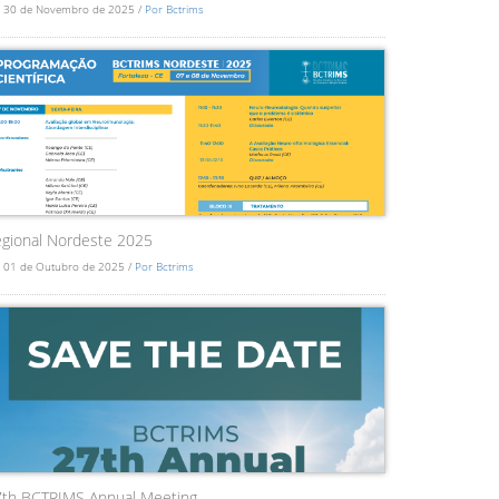
 30 de Novembro de 2025 /
Por Bctrims
gional Nordeste 2025
 01 de Outubro de 2025 /
Por Bctrims
7th BCTRIMS Annual Meeting