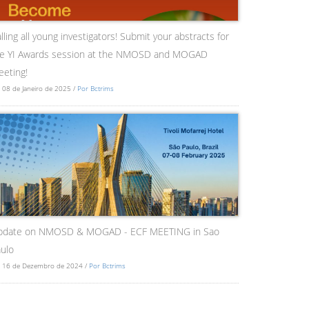
lling all young investigators! Submit your abstracts for
he YI Awards session at the NMOSD and MOGAD
eting!
 08 de Janeiro de 2025 /
Por Bctrims
pdate on NMOSD & MOGAD - ECF MEETING in Sao
ulo
 16 de Dezembro de 2024 /
Por Bctrims