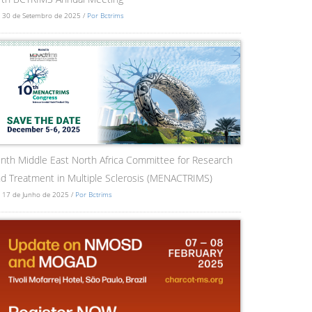
 30 de Setembro de 2025 /
Por Bctrims
nth Middle East North Africa Committee for Research
d Treatment in Multiple Sclerosis (MENACTRIMS)
 17 de Junho de 2025 /
Por Bctrims