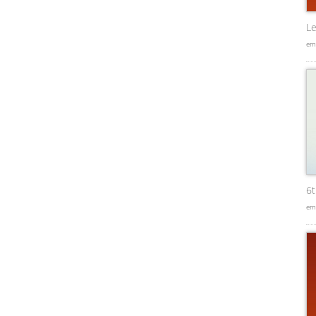
Le
em
6
em